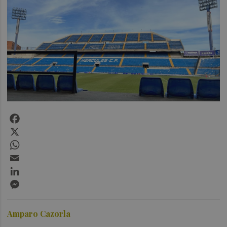
Facebook
X
WhatsApp
Email
LinkedIn
Messenger
Amparo Cazorla