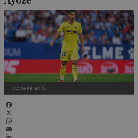
Ayoze Pérez. GI
Facebook
X
WhatsApp
Email
LinkedIn