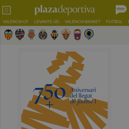
VALENCIA CF
LEVANTE UD
VALENCIA BASKET
FUTBOL