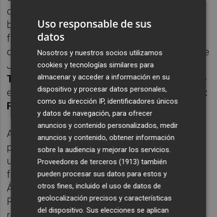
del partido, en una jugada iniciada en las
Uso responsable de sus
botas de Jony Álamo (el mejor de los
datos
franjiverdes este martes) en la que Iván
desde la derecha pone un centro pasado que
Nosotros y nuestros socios utilizamos
Josan recoge en la línea de fondo y asiste a
cookies y tecnologías similares para
almacenar y acceder a información en su
Tekio
cuyo disparo con marchamo de gol se
dispositivo y procesar datos personales,
estrellaba en el cuerpo del exfranjiverde
Álex
como su dirección IP, identificadores únicos
Fernández
.
y datos de navegación, para ofrecer
anuncios y contenido personalizados, medir
Aunque el Cádiz respondió poco después
anuncios y contenido, obtener información
por mediación de
Alberto Perea
que, tras
sobre la audiencia y mejorar los servicios.
una acción personal dentro del área
Proveedores de terceros (1913)
también
franjiverde en la que se iba de Tekio y Jony
pueden procesar sus datos para estos y
otros fines, incluido el uso de datos de
Álamo, obligaba a emplearse a fondo a San
geolocalización precisos y características
Román para evitar el tanto visitante, la
del dispositivo. Sus elecciones se aplican
realidad es que los gaditanos estuvieron