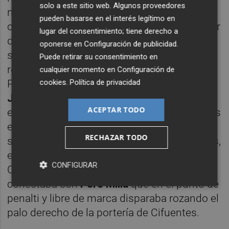
solo a este sitio web. Algunos proveedores
más lejos del gol en el segundo tiempo. Los
pueden basarse en el interés legítimo en
cambios introducidos por Cervera para tratar
lugar del consentimiento; tiene derecho a
de reorganizar y refrescar el ataque de los
oponerse en
Configuración de publicidad
.
suyos no terminaron surtiendo efecto, al
Puede retirar su consentimiento en
revés que los movimientos ordenados por
cualquier momento en
Configuración de
cookies
.
Política de privacidad
Pacheta que, especialmente con la entrada
Jonathas
, logró fijar a la defensa contraria y
ACEPTAR TODO
empezar a hacer que el esférico rondara más
el área rival. Fruto de lo anterior llegaría la
RECHAZAR TODO
segunda y última ocasión de los franjiverdes,
en la que Fidel la ponía al área donde Juan
CONFIGURAR
Cruz, con un muy buen gesto técnico,
conectaba con
Pere Mill
a
que en el punto de
penalti y libre de marca disparaba rozando el
palo derecho de la portería de Cifuentes.