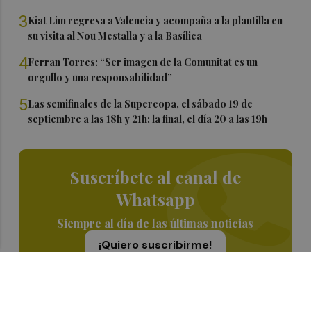
3
Kiat Lim regresa a Valencia y acompaña a la plantilla en
su visita al Nou Mestalla y a la Basílica
4
Ferran Torres: “Ser imagen de la Comunitat es un
orgullo y una responsabilidad”
5
Las semifinales de la Supercopa, el sábado 19 de
septiembre a las 18h y 21h; la final, el día 20 a las 19h
Suscríbete al canal de
Whatsapp
Siempre al día de las últimas noticias
¡Quiero suscribirme!