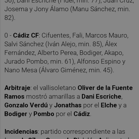
56), Dani Escriche (Fidel, min. 77), Juan Cruz,
Josema y Jony Álamo (Manu Sánchez, min.
82).
0 -
Cádiz CF
: Cifuentes, Fali, Marcos Mauro,
Salvi Sánchez (Iván Alejo, min. 85), Álex
Fernández, Alberto Perea, Bodiger, Akapo,
Jurado Pombo, min. 61), Alfonso Espino y
Nano Mesa (Álvaro Giménez, min. 45).
Arbitraje
: el vallisoletano
Oliver de la Fuente
Ramos
mostró amarillas a
Dani Escriche
,
Gonzalo Verdú
y
Jonathas
por el
Elche
y a
Bodiger
y
Pombo
por el
Cádiz
.
Incidencias
: partido correspondiente a las