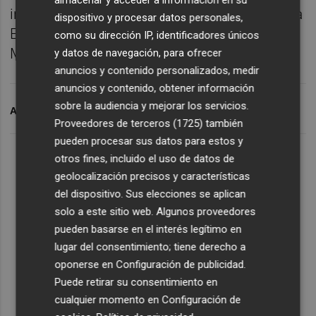
indiscutible para Lolo Escobar y para Joseba
dispositivo y procesar datos personales,
Etxeberria y es una opción interesante para
como su dirección IP, identificadores únicos
Miñambres, que lo conoce bien.
y datos de navegación, para ofrecer
anuncios y contenido personalizados, medir
anuncios y contenido, obtener información
sobre la audiencia y mejorar los servicios.
ARCHIVADO EN
LEVANTE UD
PLAZA GRANOTA
Proveedores de terceros (1725)
también
pueden procesar sus datos para estos y
otros fines, incluido el uso de datos de
geolocalización precisos y características
del dispositivo. Sus elecciones se aplican
solo a este sitio web. Algunos proveedores
pueden basarse en el interés legítimo en
lugar del consentimiento; tiene derecho a
oponerse en
Configuración de publicidad
.
Puede retirar su consentimiento en
cualquier momento en
Configuración de