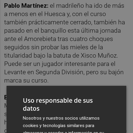
Pablo Martínez:
el madrileño ha ido de más
a menos en el Huesca y, con el curso
también prácticamente cerrado, también ha
pasado en el banquillo esta última jornada
ante el Amorebieta tras cuatro choques
seguidos sin probar las mieles de la
titularidad bajo la batuta de Xisco Muñoz.
Puede ser un jugador interesante para el
Levante en Segunda División, pero su bajón
marca su curso.
Brugui
: Suplencia en la sobrada victoria del
Uso responsable de sus
Mirandés ante el Ibiza. Tampoco jugó un
datos
solo minuto, aunque en su caso la campaña
Nosotros y nuestros socios utilizamos
ha sido mucho más esperanzadora. El
cookies y tecnologías similares para
delantero lleva 8 y 2 asistencias, se convirtió
almacenar y acceder a información en su