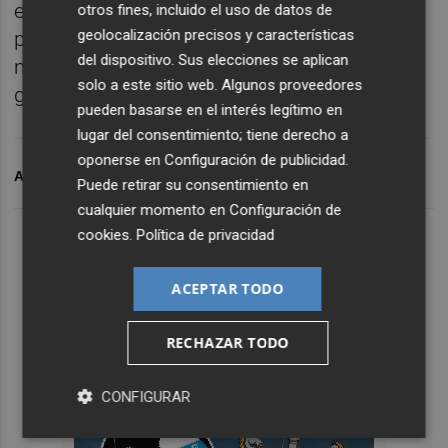
en el Mini Estadi a un equipo que se juega la
otros fines, incluido el uso de datos de
geolocalización precisos y características
posibilidad de ser líder. Va a ser un partido
del dispositivo. Sus elecciones se aplican
maravilloso, pese a que va a haber poca
solo a este sitio web. Algunos proveedores
gente en la grada", ha concluido Escobar.
pueden basarse en el interés legítimo en
lugar del consentimiento; tiene derecho a
oponerse en
Configuración de publicidad
.
ARCHIVADO EN
CD CASTELLON
Puede retirar su consentimiento en
cualquier momento en
Configuración de
cookies
.
Política de privacidad
ACEPTAR TODO
RECHAZAR TODO
CONFIGURAR