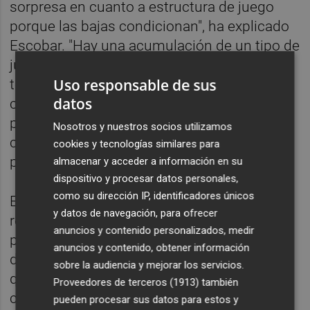
sorpresa en cuanto a estructura de juego
porque las bajas condicionan", ha explicado
Escobar. "Hay una acumulación de un tipo de
jugador y nos faltan de otro tipo. Pero
Uso responsable de sus
tenemos claro que va a saltar un
once
datos
competitivo y con una ilusión enorme
porque el futbolista tiene muchas ganas de
Nosotros y nuestros socios utilizamos
competir después de estar tanto tiempo
cookies y tecnologías similares para
parado", ha remarcado.
almacenar y acceder a información en su
dispositivo y procesar datos personales,
como su dirección IP, identificadores únicos
El técnico del Castellón también se ha
y datos de navegación, para ofrecer
referido al hecho de acumular muchos
anuncios y contenido personalizados, medir
partidos en las próximas semanas después
anuncios y contenido, obtener información
de un mes de inactividad. Son obstáculos
sobre la audiencia y mejorar los servicios.
que se ponen en el camino, pero vamos a
Proveedores de terceros (1913)
también
competir con todo y con la ilusión de ganar
pueden procesar sus datos para estos y