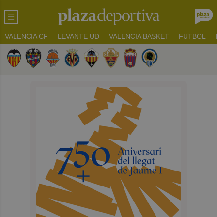
VALENCIA CF
LEVANTE UD
VALENCIA BASKET
FUTBOL