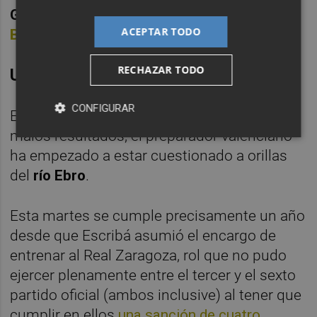
Gallega de Fútbol
, señalando a
Darío
ACEPTAR TODO
Benedetto
.
RECHAZAR TODO
Un año en el Real Zaragoza
CONFIGURAR
En las últimas semanas, por culpa de los
malos resultados, el preparador valenciano
ha empezado a estar cuestionado a orillas
del
río Ebro
.
Esta martes se cumple precisamente un año
desde que Escribá asumió el encargo de
entrenar al Real Zaragoza, rol que no pudo
ejercer plenamente entre el tercer y el sexto
partido oficial (ambos inclusive) al tener que
cumplir en ellos
una sanción de cuatro