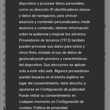
dispositivo y procesar datos personales,
en partido correspondiente a la jornada 14
como su dirección IP, identificadores únicos
de LaLiga EA Sports 2021/22. Su
y datos de navegación, para ofrecer
reencuentro con el Elche será especial
anuncios y contenido personalizados, medir
donde los haya, hasta el punto de que será la
anuncios y contenido, obtener información
primera vez que como primer entrenador de
sobre la audiencia y mejorar los servicios.
un equipo se mide al franjiverde.
Proveedores de terceros (1913)
también
pueden procesar sus datos para estos y
Atrás quedarán también esa rueda de prensa
otros fines, incluido el uso de datos de
geolocalización precisos y características
fugaz en la que al tiempo que anunciaba que
del dispositivo. Sus elecciones se aplican
Christian Bragarnik
había decidido
solo a este sitio web. Algunos proveedores
prescindir de sus servicios decía aquello de
pueden basarse en el interés legítimo en
"se puede comprar un club, pero no el cariño
lugar del consentimiento; tiene derecho a
de la gente" en referencia al empresario o las
oponerse en
Configuración de publicidad
.
declaraciones que haría meses después, en
Puede retirar su consentimiento en
un acto de apoyo al pueblo de
cualquier momento en
Configuración de
Ucrania
organizado por la
Real Federación
cookies
.
Política de privacidad