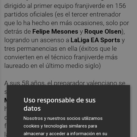
dirigido al primer equipo franjiverde en 156
partidos oficiales (es el tercer entrenador
que lo ha hecho en más ocasiones, solo por
detrás de
Felipe Mesones
y
Roque Olsen
),
logrando un ascenso a
LaLiga EA Sports
y
tres permanencias en ella (éxitos que le
convierten en el técnico franjiverde más
laureado en el último medio siglo)
A sus 58 años, el preparador valenciano se
sentará en uno de los banquillos del
estadio
Uso responsable de sus
Martínez Valero
casi dos años después de
datos
haberlo hecho por última vez, pues fue
despedido como técnico por la entidad
Nosotros y nuestros socios utilizamos
franjiverde el 21 de noviembre de 2021, tras
cookies y tecnologías similares para
la derrota encajada a manos del
Real Betis
almacenar y acceder a información en su