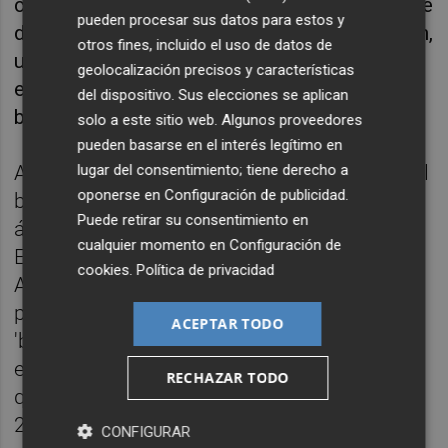
canadienses aprovecharon las dudas al saque
pueden procesar sus datos para estos y
del español y en la primer opción que tuvieron,
otros fines, incluido el uso de datos de
un resto directo de Auger-Aliassime
geolocalización precisos y características
empataba el partido ante la algarabía del
del dispositivo. Sus elecciones se aplican
banquillo canadiense.
solo a este sitio web. Algunos proveedores
pueden basarse en el interés legítimo en
lugar del consentimiento; tiene derecho a
Arrancaba la manga decisiva y aparecía en el
oponerse en
Configuración de publicidad
.
banco español Carlos Alcaraz para dar
Puede retirar su consentimiento en
ánimo a sus compañeros. De nuevo hizo
cualquier momento en
Configuración de
España daño sobre el saque de Auger-
cookies
.
Política de privacidad
Aliassime. Un gran punto de Pedro Martínez
puso a la pareja hispana con dos puntos de
ACEPTAR TODO
'break' y Granollers aprovechó el primero de
ellos desde la red para obtener una ventaja
RECHAZAR TODO
que consolidaría el valenciano al servicio (4-
2).
CONFIGURAR