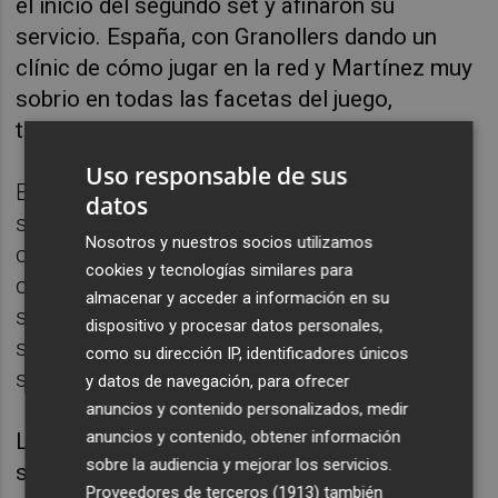
el inicio del segundo set y afinaron su
servicio. España, con Granollers dando un
clínic de cómo jugar en la red y Martínez muy
sobrio en todas las facetas del juego,
tampoco hacía concesiones.
Uso responsable de sus
España apretó en el noveno juego sobre el
datos
saque de Pospisil y dos grandes puntos
Nosotros y nuestros socios utilizamos
consecutivos de Pedro Martínez
cookies y tecnologías similares para
configuraron el primer punto de quiebre del
almacenar y acceder a información en su
segundo set, pero Pospisil lo solventó
dispositivo y procesar datos personales,
sacando a relucir su mejor repertorio al
como su dirección IP, identificadores únicos
servicio.
y datos de navegación, para ofrecer
anuncios y contenido personalizados, medir
anuncios y contenido, obtener información
La presión pasó al bando español. Granollers
sobre la audiencia y mejorar los servicios.
sacó para mantenerse en el partido pero los
Proveedores de terceros (1913)
también