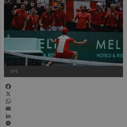
EFE
Facebook
X
WhatsApp
Email
LinkedIn
Messenger