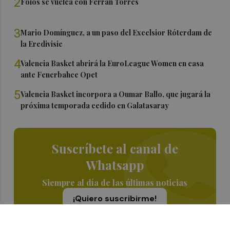
2
Foios se vuelca con Ferran Torres
3
Mario Domínguez, a un paso del Excelsior Róterdam de
la Eredivisie
4
Valencia Basket abrirá la EuroLeague Women en casa
ante Fenerbahce Opet
5
Valencia Basket incorpora a Oumar Ballo, que jugará la
próxima temporada cedido en Galatasaray
Suscríbete al canal de
Whatsapp
Siempre al día de las últimas noticias
¡Quiero suscribirme!