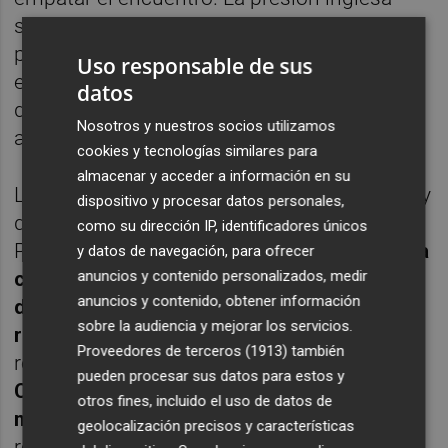
seguía siendo muy buena, provocando
precipitaciones y pérdidas en el juego
Uso responsable de sus
español. Asensio estuvo cerca de recortar
datos
distancias. Su disparo lo desvió la zaga y
Nosotros y nuestros socios utilizamos
acabó en el lateral de la red.
cookies y tecnologías similares para
almacenar y acceder a información en su
Luis Enrique quiso dar frescura a su equipo y
dispositivo y procesar datos personales,
quitó a Saúl y Iago Aspas por Ceballos y
como su dirección IP, identificadores únicos
Paco Alcácer.
Lo del delantero de Torrent va
y datos de navegación, para ofrecer
anuncios y contenido personalizados, medir
camino de hacer historia
.
Tardó poco más
anuncios y contenido, obtener información
de un minuto en seguir prolongando su
sobre la audiencia y mejorar los servicios.
racha.
El segundo balón que tocó fue a la
Proveedores de terceros (1913)
también
red
. Espectacular su momento de forma.
pueden procesar sus datos para estos y
Cabeceó un córner y ponía el 1-3 a falta de
otros fines, incluido el uso de datos de
media hora
. El exvalencianista continúa
geolocalización precisos y características
rompiendo todas las estadísticas esta