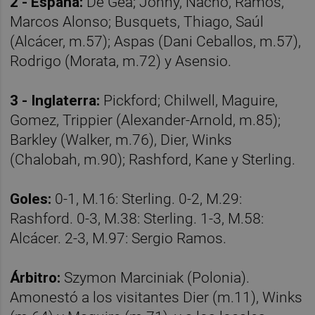
2 - España:
De Gea; Jonny, Nacho, Ramos,
Marcos Alonso; Busquets, Thiago, Saúl
(Alcácer, m.57); Aspas (Dani Ceballos, m.57),
Rodrigo (Morata, m.72) y Asensio.
3 - Inglaterra:
Pickford; Chilwell, Maguire,
Gomez, Trippier (Alexander-Arnold, m.85);
Barkley (Walker, m.76), Dier, Winks
(Chalobah, m.90); Rashford, Kane y Sterling.
Goles:
0-1, M.16: Sterling. 0-2, M.29:
Rashford. 0-3, M.38: Sterling. 1-3, M.58:
Alcácer. 2-3, M.97: Sergio Ramos.
Árbitro:
Szymon Marciniak (Polonia).
Amonestó a los visitantes Dier (m.11), Winks