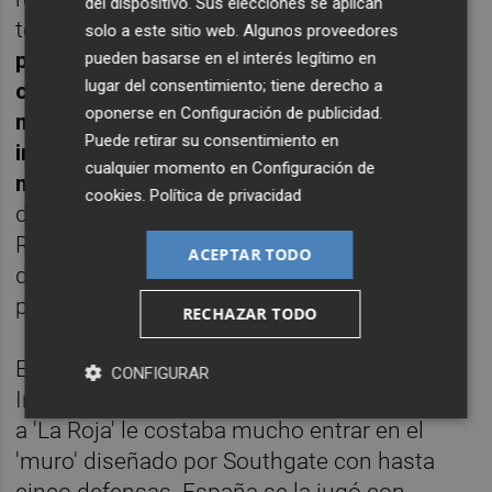
del dispositivo. Sus elecciones se aplican
temporada.
La jugada que pudo cambiar el
solo a este sitio web. Algunos proveedores
partido la protagonizó Rodrigo. Robó la
pueden basarse en el interés legítimo en
lugar del consentimiento; tiene derecho a
cartera a Pickford y cuando tenía todo para
oponerse en
Configuración de publicidad
.
marcar a portería vacía, el meta le agarró e
Puede retirar su consentimiento en
incomprensiblemente no pitó la pena
cualquier momento en
Configuración de
máxima. Un error mayúsculo
. Luis Enrique
cookies
.
Política de privacidad
dio veinte minutos a Morata y prescindía de
Rodrigo, frustrado tras no recibir el ‘premio’
ACEPTAR TODO
del penalti que provocó y no fue señalado
por el colegiado.
RECHAZAR TODO
En los últimos compases del partido,
CONFIGURAR
Inglaterra se dedicó a gestionar su ventaja y
a 'La Roja' le costaba mucho entrar en el
'muro' diseñado por Southgate con hasta