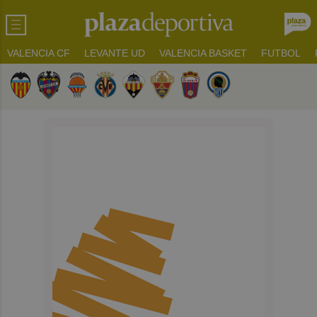
VALENCIA CF
LEVANTE UD
VALENCIA BASKET
FUTBOL