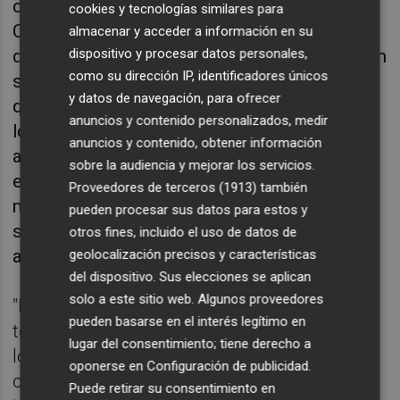
cerrarse como deseaba los dos amistosos.
cookies y tecnologías similares para
Cinco goles a Andorra, los mismos a Irlanda
almacenar y acceder a información en su
dispositivo y procesar datos personales,
del Norte. Energía para jugadores que asocian
como su dirección IP, identificadores únicos
su estado de felicidad al gol. Como Morata,
y datos de navegación, para ofrecer
que debía enterrar su mala dinámica. Huir de
anuncios y contenido personalizados, medir
los pensamientos negativos que luego le
anuncios y contenido, obtener información
atenazan sobre el césped. Su gran cabezazo
sobre la audiencia y mejorar los servicios.
en Son Moix le instala ya como cuarto
Proveedores de terceros (1913)
también
máximo goleador de la historia de la
pueden procesar sus datos para estos y
selección. Un logro que impulsa su moral
otros fines, incluido el uso de datos de
antes de ser el 9 de España en Alemania.
geolocalización precisos y características
del dispositivo. Sus elecciones se aplican
solo a este sitio web. Algunos proveedores
"Estamos muy contentos de como ha ido
pueden basarse en el interés legítimo en
toda la planificación. Los partidos han sido
lugar del consentimiento; tiene derecho a
lo que esperábamos y más allá del beneficio
oponerse en
Configuración de publicidad
.
colectivo, buscábamos la mejora de
Puede retirar su consentimiento en