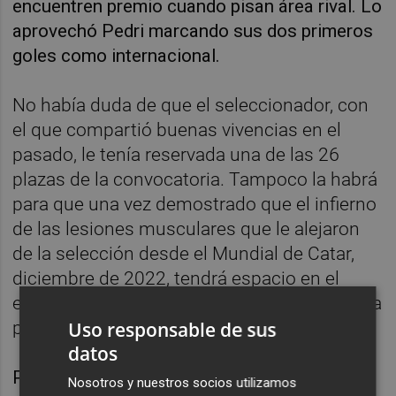
encuentren premio cuando pisan área rival. Lo
aprovechó Pedri marcando sus dos primeros
goles como internacional.
No había duda de que el seleccionador, con
el que compartió buenas vivencias en el
pasado, le tenía reservada una de las 26
plazas de la convocatoria. Tampoco la habrá
para que una vez demostrado que el infierno
de las lesiones musculares que le alejaron
de la selección desde el Mundial de Catar,
diciembre de 2022, tendrá espacio en el
equipo titular que busque la cuarta Eurocopa
Uso responsable de sus
para España.
datos
Por eso, De la Fuente estaba feliz tras
Nosotros y nuestros socios utilizamos