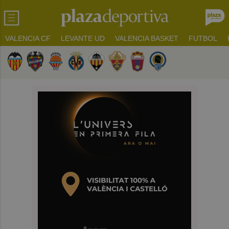
VALENCIA CF
LEVANTE UD
VALENCIA BASKET
FUTBOL