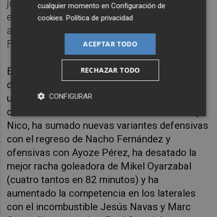
jugadores a nivel individual. Algunos se han
cualquier momento en
Configuración de
encontrado a sí mismos vislumbrado
cookies
.
Política de privacidad
aspectos muy positivos", reconoció De la
Fuente haciendo balance.
ACEPTAR TODO
RECHAZAR TODO
En el camino ha recuperado la confianza de
dos titulares, Pedri y Morata, ha confirmado
CONFIGURAR
una España con extremos el tiempo que
coincidieron ante Irlanda del Norte Lamine y
Nico, ha sumado nuevas variantes defensivas
con el regreso de Nacho Fernández y
ofensivas con Ayoze Pérez, ha desatado la
mejor racha goleadora de Mikel Oyarzabal
(cuatro tantos en 82 minutos) y ha
aumentado la competencia en los laterales
con el incombustible Jesús Navas y Marc