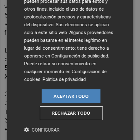
pueden procesar sus datos para estos y
volvieron a poner por delante a Turquía, 57-
otros fines, incluido el uso de datos de
56 (m.32) después de algunos malos
geolocalización precisos y características
ataques de los nacionales que significaron
del dispositivo. Sus elecciones se aplican
finalmente un 9-0 de parcial de salida, 59-56.
solo a este sitio web. Algunos proveedores
pueden basarse en el interés legítimo en
lugar del consentimiento; tiene derecho a
La vuelta de Willy a pista serenó los ánimos
oponerse en
Configuración de publicidad
.
del equipo y propició la vuelta a la igualdad,
Puede retirar su consentimiento en
59-59 (m.34), en el marcador, que deshizo
cualquier momento en
Configuración de
Xabi López-Arostegui con un triple, 59-62.
cookies
.
Política de privacidad
Con 2 minutos por delante, el 65-66
ACEPTAR TODO
prometió emociones fuertes y un final de
infarto. Una técnica a Korkmaz significó el
RECHAZAR TODO
65-67 y un palmeo de López-Arostegui puso
el 65-69 ya en el último minuto.
CONFIGURAR