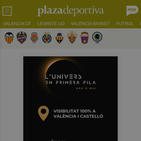
VALENCIA CF
LEVANTE UD
VALENCIA BASKET
FUTBOL