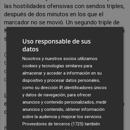
las hostilidades ofensivas con sendos triples,
después de dos minutos en los que el
marcador no se movió. Un segundo triple de
Kormaz volvió a poner arriba en el marcador a
su equipo, 45-43 (m.24).
Uso responsable de sus
datos
Cada posesión, cada ataque comenzó a
Nosotros y nuestros socios utilizamos
tener un valor intrínseco importante en los
cookies y tecnologías similares para
dos equipos ante la eficiencia de ambas
almacenar y acceder a información en su
defensas y los errores de tiro.
dispositivo y procesar datos personales,
como su dirección IP, identificadores únicos
La aparición de Alberto Díaz y Usman Garuba
y datos de navegación, para ofrecer
anuncios y contenido personalizados, medir
en los últimos instantes permitieron a España
anuncios y contenido, obtener información
cerrar el tercer cuarto con 50-56 a su favor.
sobre la audiencia y mejorar los servicios.
Proveedores de terceros (1725)
también
Korkmaz y Sengun, por partida doble,