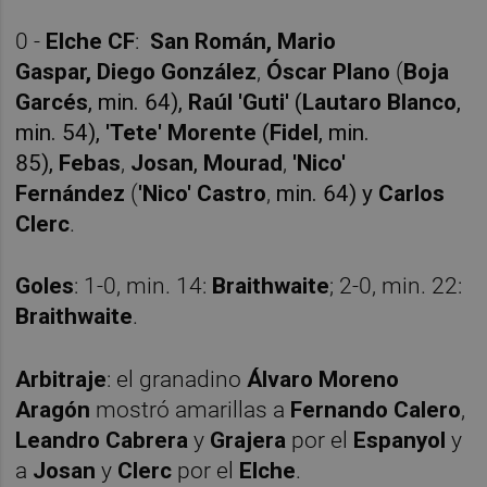
0 -
Elche CF
:
San Román,
Mario
Gaspar, Diego González
,
Óscar Plano
(
Boja
Garcés
, min. 64),
Raúl 'Guti'
(
Lautaro Blanco
,
min. 54),
'Tete' Morente
(
Fidel
, min.
85),
Febas
,
Josan
,
Mourad
,
'Nico'
Fernández
(
'Nico' Castro
,
min. 64) y
Carlos
Clerc
.
Goles
: 1-0, min. 14:
Braithwaite
; 2-0, min. 22:
Braithwaite
.
Arbitraje
: el granadino
Álvaro Moreno
Aragón
mostró amarillas a
Fernando Calero
,
Leandro Cabrera
y
Grajera
por el
Espanyol
y
a
Josan
y
Clerc
por el
Elche
.