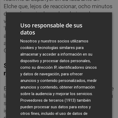
Elche que, lejos de reaccionar, ocho minutos
después se vio dos goles abajo en los
videomarcadores del
Stage Front Stadium
:
Uso responsable de sus
'Edu' Expósito ganaba un balón largo y
datos
asistía a Braithwaite, quien entrando desde
Nosotros y nuestros socios utilizamos
atrás y superando la oposición de Diego
cookies y tecnologías similares para
González, fusilaba a San Román.
almacenar y acceder a información en su
dispositivo y procesar datos personales,
Sin reacción también en la segunda
como su dirección IP, identificadores únicos
mitad
y datos de navegación, para ofrecer
anuncios y contenido personalizados, medir
anuncios y contenido, obtener información
En el segundo disparo entre los tres palos de
sobre la audiencia y mejorar los servicios.
la portería franjiverde, el Espanyol lograba su
Proveedores de terceros (1913)
también
segundo tanto. Un nivel de acierto difícil de
pueden procesar sus datos para estos y
igualar, especialmente si no se mira hacia la
otros fines, incluido el uso de datos de