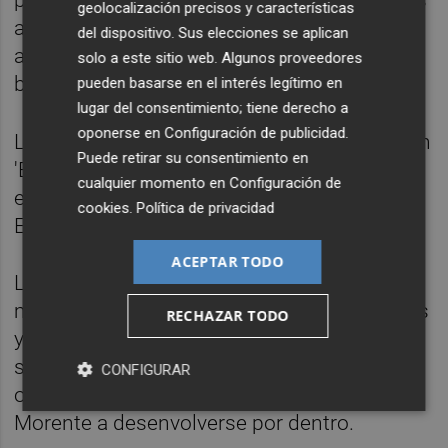
portería contraria, algo que le costó horrores
geolocalización precisos y características
al Elche hacer este sábado, pues se mostró
del dispositivo. Sus elecciones se aplican
anormalmente plano, falto de chispa con el
solo a este sitio web. Algunos proveedores
balón, poco vertical.
pueden basarse en el interés legítimo en
lugar del consentimiento; tiene derecho a
oponerse en
Configuración de publicidad
.
La segunda mitad arrancó sin cambios y con
Puede retirar su consentimiento en
'Edu' Expósito obligando a San Román a
cualquier momento en
Configuración de
emplearse a fondo para evitar el tercero del
cookies
.
Política de privacidad
Espanyol.
ACEPTAR TODO
Lautaro Blanco protagonizaba a los 53
minutos el primer cambio de los franjiverdes
RECHAZAR TODO
y también del partido: el futbolista argentino
saltaba en detrimento de 'Guti', pasando a
CONFIGURAR
ocupar el carril izquierdo el primero y 'Tete'
Morente a desenvolverse por dentro.