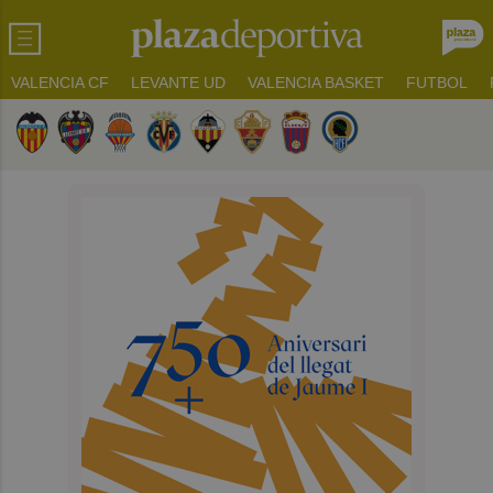
VALENCIA CF
LEVANTE UD
VALENCIA BASKET
FUTBOL