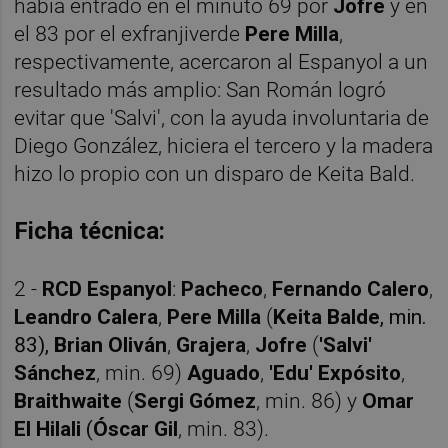
había entrado en el minuto 69 por
Jofre
y en
el 83 por el exfranjiverde
Pere Milla
,
respectivamente, acercaron al Espanyol a un
resultado más amplio: San Román logró
evitar que 'Salvi', con la ayuda involuntaria de
Diego González, hiciera el tercero y la madera
hizo lo propio con un disparo de Keita Bald.
Ficha técnica:
2 -
RCD Espanyol
:
Pacheco
,
Fernando Calero
,
Leandro Calera
,
Pere Milla
(
Keita Balde
, min.
83),
Brian Oliván
,
Grajera
,
Jofre
(
'Salvi'
Sánchez
, min. 69)
Aguado
,
'Edu' Expósito
,
Braithwaite
(
Sergi Gómez
, min. 86) y
Omar
El Hilali
(
Óscar Gil
, min. 83).