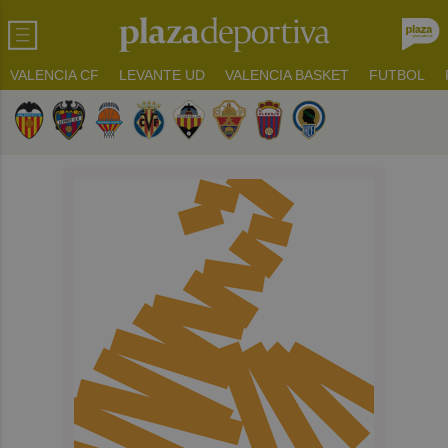
VALENCIA CF
LEVANTE UD
VALENCIA BASKET
FUTBOL