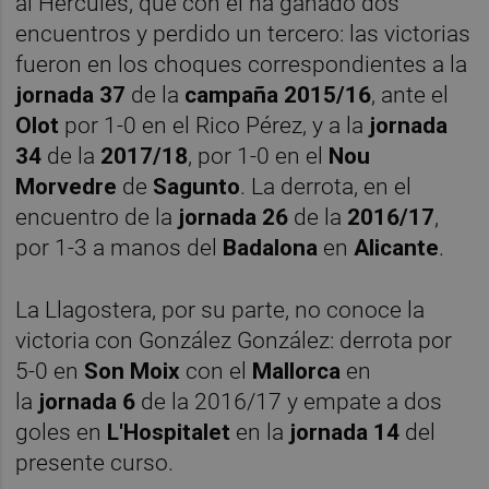
al Hércules, que con él ha ganado dos
encuentros y perdido un tercero: las victorias
fueron en los choques correspondientes a la
jornada 37
de la
campaña 2015/16
, ante el
Olot
por 1-0 en el Rico Pérez, y a la
jornada
34
de la
2017/18
, por 1-0 en el
Nou
Morvedre
de
Sagunto
. La derrota, en el
encuentro de la
jornada 26
de la
2016/17
,
por 1-3 a manos del
Badalona
en
Alicante
.
La Llagostera, por su parte, no conoce la
victoria con González González: derrota por
5-0 en
Son Moix
con el
Mallorca
en
la
jornada 6
de la 2016/17 y empate a dos
goles en
L'Hospitalet
en la
jornada 14
del
presente curso.