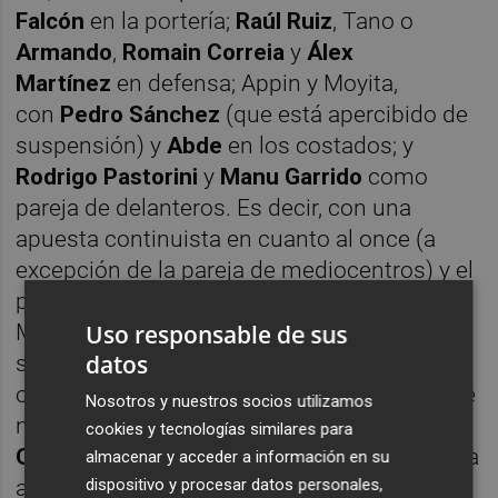
Falcón
en la portería;
Raúl Ruiz
, Tano o
Armando
,
Romain Correia
y
Álex
Martínez
en defensa; Appin y Moyita,
con
Pedro Sánchez
(que está apercibido de
suspensión) y
Abde
en los costados; y
Rodrigo Pastorini
y
Manu Garrido
como
pareja de delanteros. Es decir, con una
apuesta continuista en cuanto al once (a
excepción de la pareja de mediocentros) y el
planteamiento táctico (
4-4-2
), con la que
Manolo Díaz espera que no se noten las dos
Uso responsable de sus
datos
semanas largas sin jugar, aunque el gran
obstáculo para alcanzar la victoria esta tarde
Nosotros y nuestros socios utilizamos
no será otro que el rival, la Llagostera de
cookies y tecnologías similares para
Oriol Alsina
, que hace una semana derrotaba
almacenar y acceder a información en su
a
La Nucía
(1-0) en otro encuentro aplazado
dispositivo y procesar datos personales,