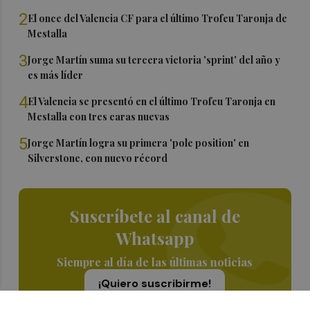
2
El once del Valencia CF para el último Trofeu Taronja de
Mestalla
3
Jorge Martín suma su tercera victoria 'sprint' del año y
es más líder
4
El Valencia se presentó en el último Trofeu Taronja en
Mestalla con tres caras nuevas
5
Jorge Martín logra su primera 'pole position' en
Silverstone, con nuevo récord
Suscríbete al canal de
Whatsapp
Siempre al día de las últimas noticias
¡Quiero suscribirme!