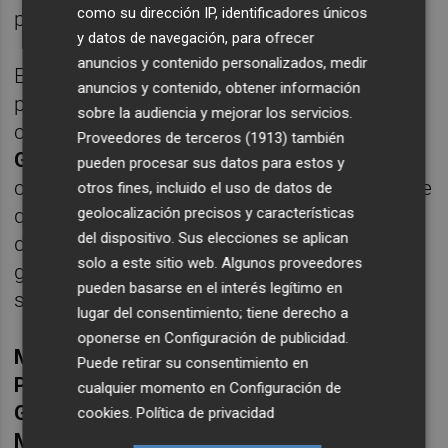
como su dirección IP, identificadores únicos
por positivos (estos en el vestuario rojillo).
y datos de navegación, para ofrecer
anuncios y contenido personalizados, medir
El preparador de
Arenys de Mar
, que no
anuncios y contenido, obtener información
podrá contar esta tarde por lesión con el
sobre la audiencia y mejorar los servicios.
central
Lucas Viale
y el mediocentro
David
Proveedores de terceros (1913)
también
García
, se refería en la previa al Hércules
pueden procesar sus datos para estos y
como "un equipazo" y expresaba su deseo de
otros fines, incluido el uso de datos de
geolocalización precisos y características
que los suyos mejoren su rendimiento a
del dispositivo. Sus elecciones se aplican
domicilio (de los ocho partidos que ha
solo a este sitio web. Algunos proveedores
ganado a domicilio en el presente curso,
pueden basarse en el interés legítimo en
solo uno lo hizo como visitante).
lugar del consentimiento; tiene derecho a
oponerse en
Configuración de publicidad
.
Marcos Pérez
bajo palos; el exblanquiazul
Puede retirar su consentimiento en
Pere Martínez
,
Monreal
,
Forlín
y
Diego
cualquier momento en
Configuración de
González
en defensa;
Juvanteny
y
cookies
.
Política de privacidad
Muntadas
en la sala de máquinas;
Sergio