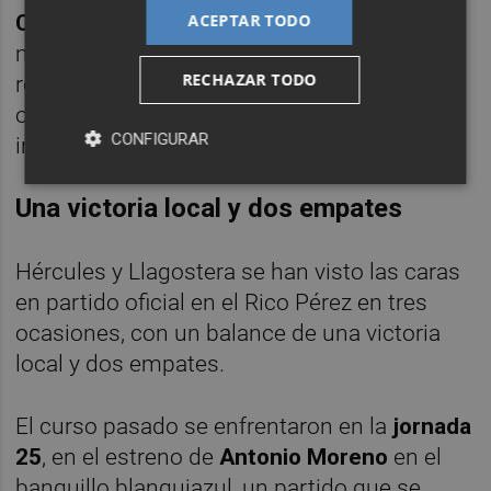
ACEPTAR TODO
Cortés
,
Andreu Guiu
y
Dubasin
en la
mediapunta y
Sascha Andreu
como
RECHAZAR TODO
referencia ofensiva, bien podrían ser los
once futbolistas con los que Alsina decida
CONFIGURAR
iniciar el duelo.
Una victoria local y dos empates
Hércules y Llagostera se han visto las caras
en partido oficial en el Rico Pérez en tres
ocasiones, con un balance de una victoria
local y dos empates.
El curso pasado se enfrentaron en la
jornada
25
, en el estreno de
Antonio Moreno
en el
banquillo blanquiazul, un partido que se