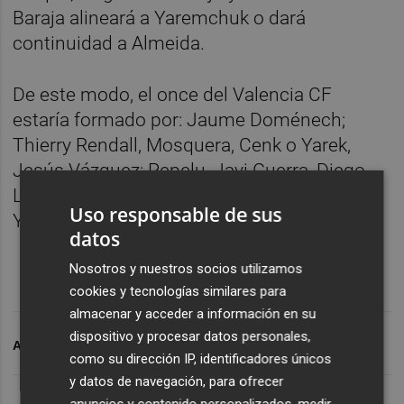
Baraja alineará a Yaremchuk o dará
continuidad a Almeida.
De este modo, el once del Valencia CF
estaría formado por: Jaume Doménech;
Thierry Rendall, Mosquera, Cenk o Yarek,
Jesús Vázquez; Pepelu, Javi Guerra, Diego
López, Peter Federico, André Almeida o
Uso responsable de sus
Yaremchuk y Hugo Duro.
datos
Nosotros y nuestros socios utilizamos
cookies y tecnologías similares para
almacenar y acceder a información en su
dispositivo y procesar datos personales,
ARCHIVADO EN
VALENCIA CF
como su dirección IP, identificadores únicos
y datos de navegación, para ofrecer
anuncios y contenido personalizados, medir