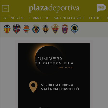
VALENCIA CF
LEVANTE UD
VALENCIA BASKET
FUTBOL