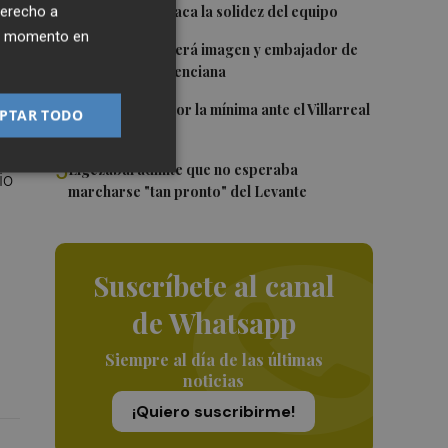
Villarreal y destaca la solidez del equipo
derecho a
ier momento en
ro
3
Ferran Torres será imagen y embajador de
sa,
la Comunitat Valenciana
4
El Levante cae por la mínima ante el Villarreal
PTAR TODO
5
Elgezabal admite que no esperaba
io
marcharse "tan pronto" del Levante
Suscríbete al canal
de Whatsapp
Siempre al día de las últimas
noticias
¡Quiero suscribirme!