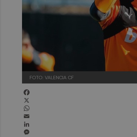
FOTO: VALENCIA CF
Facebook
X
WhatsApp
Email
LinkedIn
Messenger