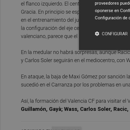
el flanco izquierdo. El centro de la zaga registra
proveedores pueden
oponerse en
Confi
Gracia. En principio se esperaba que Guillamón 
Configuración de 
en el entrenamiento del jueves, y en el del viern
la configuración del eje central de la zaga. Guil
CONFIGURAR
valenciano, parece que el portugués será la gran
En la medular no habrá sorpresas, aunque Raci
y Carlos Soler seguirán en el mediocentro, con 
En ataque, la baja de Maxi Gómez por sanción l
sucedió en el Carranza por los problemas en una
Así, la formación del Valencia CF para visitar el 
Guillamón, Gayà; Wass, Carlos Soler, Racic