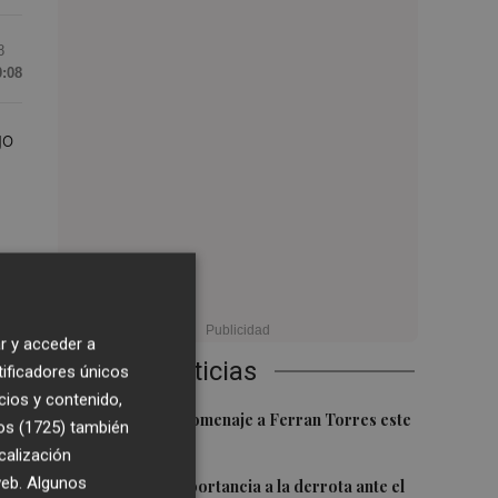
8
0:08
go
y
r y acceder a
ro
Últimas Noticias
tificadores únicos
cios y contenido,
1
Foios rendirá homenaje a Ferran Torres este
os (1725)
también
viernes
calización
en
2
 web. Algunos
Sotelo resta importancia a la derrota ante el