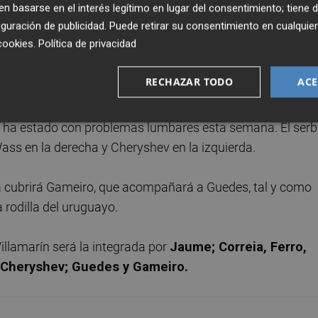
 la baja de Gabriel Paulista y ahí presenta dudas el once de
 basarse en el interés legítimo en lugar del consentimiento; tiene 
guración de publicidad
. Puede retirar su consentimiento en cualqu
entrase por el brasileño y que acompañase a Diakhaby, pe
cookies
.
Política de privacidad
es, Gracia alineó a Guillamón y a Ferro y cambió, por sorpre
lamón jugará, y tras dos entrenamientos seguidos junto al
RECHAZAR TODO
ACE
 novedad en el equipo, del que se caerá Diaka.
c ha estado con problemas lumbares esta semana. El serb
Wass en la derecha y Cheryshev en la izquierda.
a cubrirá Gameiro, que acompañará a Guedes, tal y como
 rodilla del uruguayo.
Villamarín será la integrada por
Jaume; Correia, Ferro,
, Cheryshev; Guedes y Gameiro.