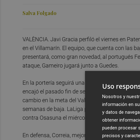
Salva Folgado
VALÈNCIA. Javi Gracia perfiló el viernes en Pater
en el Villamarín. El equipo, que cuenta con las 
presentará, como gran novedad, al portugués Ferr
ataque, Gameiro jugará junto a Guedes.
En la portería seguirá una semana más Jaume D
Uso respons
encajó el pasado fin de semana ante la Real Soc
Nosotros y nuestr
cambio en la meta del Valencia ya que el holandé
información en su 
semanas de baja. LaLiga presenta una jornada in
y datos de navega
contra Osasuna el miércoles y el domingo enfren
obtener informació
pueden procesar su
En defensa, Correia, mejorado y fiable en este 
precisos y caracte