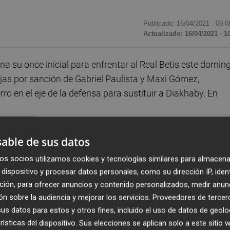
Publicado: 16/04/2021 ·
09:0
Actualizado: 16/04/2021 · 1
na su once inicial para enfrentar al Real Betis este domin
bajas por sanción de Gabriel Paulista y Maxi Gómez,
o en el eje de la defensa para sustituir a Diakhaby. En
oménech, de nuevo cuestionado tras el segundo gol que
able de sus datos
iedad. La semana que viene será clave para conocer si ha
os socios utilizamos cookies y tecnologías similares para almacena
s Jasper Cillessen estará, en teoría, recuperado tras cuat
dispositivo y procesar datos personales, como su dirección IP, iden
tersemanal y otra el fin de semana. El Valencia juega
ción, para ofrecer anuncios y contenido personalizados, medir anun
ta al Deportivo Alavés.
n sobre la audiencia y mejorar los servicios.
Proveedores de tercer
s datos para estos y otros fines, incluido el uso de datos de geolo
tramo final de campeonato, estará en la derecha con Gaya 
rísticas del dispositivo. Sus elecciones se aplican solo a este sitio