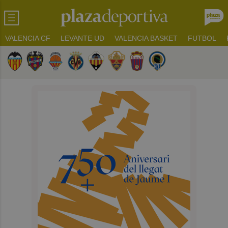
VALENCIA CF
LEVANTE UD
VALENCIA BASKET
FUTBOL