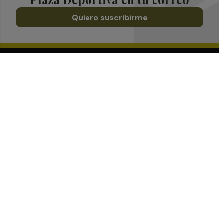
Quiero suscribirme
Suscríbete al Boletín
Todos los días a primera hora en tu email
¡Quiero suscribirme!
Síguenos en redes
Plaza Deportiva, desde cualquier medio