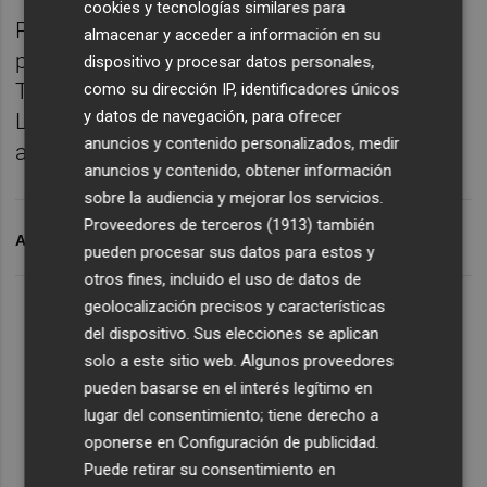
cookies y tecnologías similares para
Por tanto el once previsible sería el formado
almacenar y acceder a información en su
por Mamardashvili; Thierry, Mosquera,
dispositivo y procesar datos personales,
Tárrega o Yarek y Jesús Vázquez. Diego
como su dirección IP, identificadores únicos
y datos de navegación, para ofrecer
López, Guillamón, Pepelu y Luis Rioja; y
anuncios y contenido personalizados, medir
arriba Hugo Duro y Rafa Mir.
anuncios y contenido, obtener información
sobre la audiencia y mejorar los servicios.
Proveedores de terceros (1913)
también
ARCHIVADO EN
VALENCIA CF
pueden procesar sus datos para estos y
otros fines, incluido el uso de datos de
geolocalización precisos y características
del dispositivo. Sus elecciones se aplican
solo a este sitio web. Algunos proveedores
pueden basarse en el interés legítimo en
lugar del consentimiento; tiene derecho a
oponerse en
Configuración de publicidad
.
Puede retirar su consentimiento en