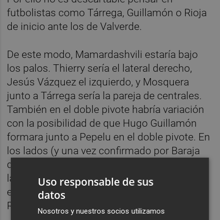
futbolistas como Tárrega, Guillamón o Rioja
de inicio ante los de Valverde.
De este modo, Mamardashvili estaría bajo
los palos. Thierry sería el lateral derecho,
Jesús Vázquez el izquierdo, y Mosquera
junto a Tárrega sería la pareja de centrales.
También en el doble pivote habría variación
con la posibilidad de que Hugo Guillamón
formara junto a Pepelu en el doble pivote. En
los lados (y una vez confirmado por Baraja
que Canós no llega), Diego López entraria en
la derecha y Luis Rioja a a izquierda. Arriba,
Uso responsable de sus
estaría Hugo Duro, tal vez acompañado por
datos
Rafa Mir.
Nosotros y nuestros socios utilizamos