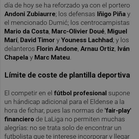
día de hoy se ha reforzado ya con el portero
Andoni Zubiaurre
; los defensas
Iñigo Piña
y
el mencionado Dumić; los centrocampistas
Mario da Costa
,
Marc-Olivier Doué
,
Miguel
Marí
,
David Timor
y
Youness Lachhad
; y los
delanteros
Florin Andone
,
Arnau Ortiz
,
Iván
Chapela
y
Marc Mateu
.
Límite de coste de plantilla deportiva
El competir en el
fútbol profesional
supone
un hándicap adicional para el Eldense a la
hora de fichar, pues las normas de
'fair-play'
financiero
de LaLiga no permiten muchas
alegrías: no se trata solo de encontrar un
futbolista que te interese incorporar y llegar