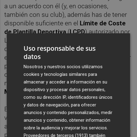
a un acuerdo con él (y, en ocasiones,
también con su club), además has de tener
disponible suficiente en el
Límite de Coste
de Plantilla Deportiva
(
LCPD
) autorizado por
LaLiga. La determinación del mismo
Uso responsable de sus
depende de diferentes variables y factores,
datos
entre los que se encuentran los ingresos por
publicidad, por ejemplo. Precisamente el
Nosotros y nuestros socios utilizamos
club azulgrana anunciaba este jueves un
cookies y tecnologías similares para
almacenar y acceder a información en su
nuevo acuerdo de patrocinio, este con
dispositivo y procesar datos personales,
Marcos Automoción
.
como su dirección IP, identificadores únicos
y datos de navegación, para ofrecer
En el momento en que se abrió la actual
anuncios y contenido personalizados, medir
ventana de fichajes el Eldense tenía
anuncios y contenido, obtener información
asignado un LCPD de
3,5 millones de euros
,
sobre la audiencia y mejorar los servicios.
pero
las bajas
y acuerdos publicitarios como
Proveedores de terceros (1913)
también