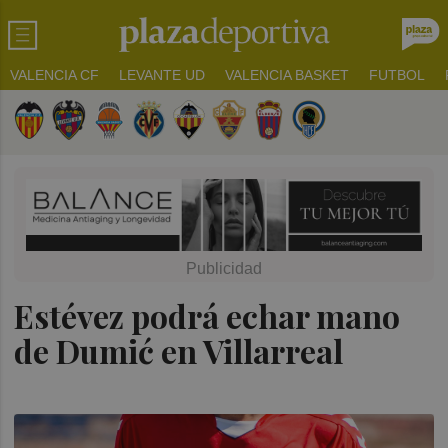
VALENCIA CF
LEVANTE UD
VALENCIA BASKET
FUTBOL
Estévez podrá echar mano
de Dumić en Villarreal