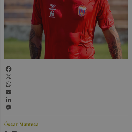
Facebook
X
WhatsApp
Email
LinkedIn
Messenger
Óscar Manteca