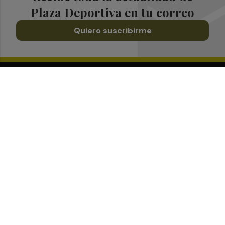
Plaza Deportiva en tu correo
Quiero suscribirme
Suscríbete al Boletín
Todos los días a primera hora en tu email
¡Quiero suscribirme!
Síguenos en redes
Plaza Deportiva, desde cualquier medio