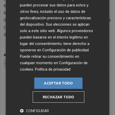
el citado y, especialmente, el anunciado con
pueden procesar sus datos para estos y
otros fines, incluido el uso de datos de
el
Ayuntamiento de Elda
han debido
geolocalización precisos y características
incrementarlo. Lo anterior por no hablar de la
del dispositivo. Sus elecciones se aplican
opción de ampliar al LCPD que confiere la
solo a este sitio web. Algunos proveedores
adhesión a
LaLiga Impulso
.
pueden basarse en el interés legítimo en
lugar del consentimiento; tiene derecho a
oponerse en
Configuración de publicidad
.
ARCHIVADO EN
DUMIĆ
CARLOS HERNÁNDEZ
Puede retirar su consentimiento en
cualquier momento en
Configuración de
CD ELDENSE
cookies
.
Política de privacidad
ACEPTAR TODO
RECHAZAR TODO
CONFIGURAR