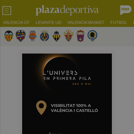
VALENCIA CF
LEVANTE UD
VALENCIA BASKET
FUTBOL