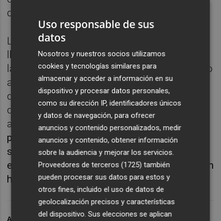
dispuso después
Soberón
para empatar.
Uso responsable de sus
datos
Luego explicaba las razones que le habían
llevado a optado por situar a Marc Mateu en
Nosotros y nuestros socios utilizamos
cookies y tecnologías similares para
la sala de máquinas o a sustituir al descanso
almacenar y acceder a información en su
a Florin Andone y lamentaba el tanto tardío
dispositivo y procesar datos personales,
de
Salcedo
. Por cierto, respecto al rifirrafe
como su dirección IP, identificadores únicos
que protagonizó el delantero italiano (con
y datos de navegación, para ofrecer
ascendencia colombiana)
y Mario Soberón
anuncios y contenido personalizados, medir
por quién lanzaba la pena máxima cometida
anuncios y contenido, obtener información
sobre el primero, Estévez aclaraba que "está
sobre la audiencia y mejorar los servicios.
escrito el orden de lanzadores" y que "también
Proveedores de terceros (1725)
también
pueden procesar sus datos para estos y
hay una estrategia para despistar".
otros fines, incluido el uso de datos de
geolocalización precisos y características
del dispositivo. Sus elecciones se aplican
ARCHIVADO EN
CD ELDENSE
REAL OVIEDO