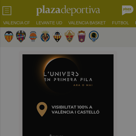
VALENCIA CF
LEVANTE UD
VALENCIA BASKET
FUTBOL