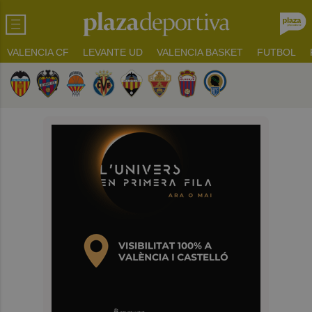
VALENCIA CF
LEVANTE UD
VALENCIA BASKET
FUTBOL