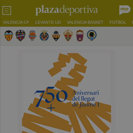
VALENCIA CF
LEVANTE UD
VALENCIA BASKET
FUTBOL