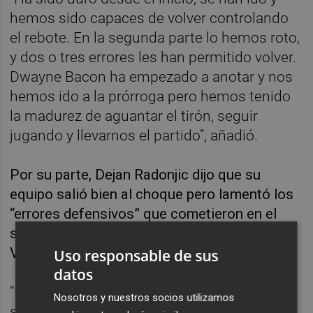
hemos sido capaces de volver controlando
el rebote. En la segunda parte lo hemos roto,
y dos o tres errores les han permitido volver.
Dwayne Bacon ha empezado a anotar y nos
hemos ido a la prórroga pero hemos tenido
la madurez de aguantar el tirón, seguir
jugando y llevarnos el partido”, añadió.
Por su parte, Dejan Radonjic dijo que su
equipo salió bien al choque pero lamentó los
“errores defensivos” que cometieron en el
segundo cuarto y que dieron la iniciativa al
Valencia.
Uso responsable de sus
datos
“Ellos jugaron muy bien en el inicio de la
Nosotros y nuestros socios utilizamos
segunda parte y nosotros no estuvimos