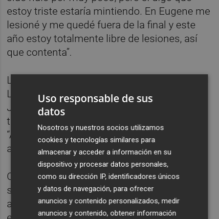
estoy triste estaría mintiendo. En Eugene me
lesioné y me quedé fuera de la final y este
año estoy totalmente libre de lesiones, así
que contenta”.
La experiencia en las pruebas de la Diamond
League le ha dado a Diame, a un año de los
Uso responsable de sus
Juegos Olímpicos de París, un poso para
datos
tutear a las grandes de la especialidad.
Nosotros y nuestros socios utilizamos
“Antes sí que me achantaba, ahora ya no me
cookies y tecnologías similares para
achanta competir con ellas”.
almacenar y acceder a información en su
dispositivo y procesar datos personales,
Quique Llopis alcanzó su primer objetivo en
como su dirección IP, identificadores únicos
y datos de navegación, para ofrecer
su segunda presencia en un Mundial. El
anuncios y contenido personalizados, medir
atleta de Bellrreguad aguantó el primer
anuncios y contenido, obtener información
encuentro con los grandes de la