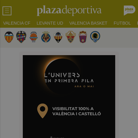
VALENCIA CF
LEVANTE UD
VALENCIA BASKET
FUTBOL