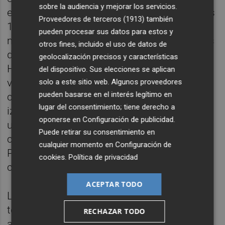
sobre la audiencia y mejorar los servicios.
especialidad y alcanzó las semifinales de los
Proveedores de terceros (1913)
también
110 metros vallas con la segunda mejor
pueden procesar sus datos para estos y
marca de su vida (13.33). El atleta del Playas
otros fines, incluido el uso de datos de
de Castellón mantuvo un bonito duelo con
geolocalización precisos y características
Hansle Parchment. El valenciano ataca la
del dispositivo. Sus elecciones se aplican
valla con la pierna derecha y, en la calle
solo a este sitio web. Algunos proveedores
pueden basarse en el interés legítimo en
contigua, el jamaicano lo hacía con la
lugar del consentimiento; tiene derecho a
izquierda. Cada diez metros sus cuerpos se
oponerse en
Configuración de publicidad
.
unían, un ligero roce, la incertidumbre de un
Puede retirar su consentimiento en
choque, pero no hubo problemas y
cualquier momento en
Configuración de
Parchment se llevó el triunfo con tres
cookies
.
Política de privacidad
centésimas de ventaja.
ACEPTAR TODO
Llopis pasó por puestos -los tres primeros
tenían una plaza en las semifinales- y
RECHAZAR TODO
alcanzó el primero de sus objetivos. Ahora,