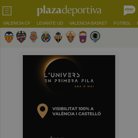
VALENCIA CF
LEVANTE UD
VALENCIA BASKET
FUTBOL