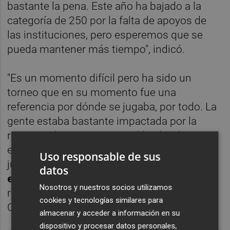
bastante la pena. Este año ha bajado a la
categoría de 250 por la falta de apoyos de
las instituciones, pero esperemos que se
pueda mantener más tiempo", indicó.
"Es un momento difícil pero ha sido un
torneo que en su momento fue una
referencia por dónde se jugaba, por todo. La
gente estaba bastante impactada por la
repercusión que tuvo, por el hecho de jugar
en un sitio como éste. La ATP y los
Uso responsable de sus
jugadores decían que
era un sitio muy
datos
espectacular poder jugar ahí"
, señaló en
Nosotros y nuestros socios utilizamos
referencia a la Ciudad de las Artes y las
cookies y tecnologías similares para
Ciencias de Valencia.
almacenar y acceder a información en su
dispositivo y procesar datos personales,