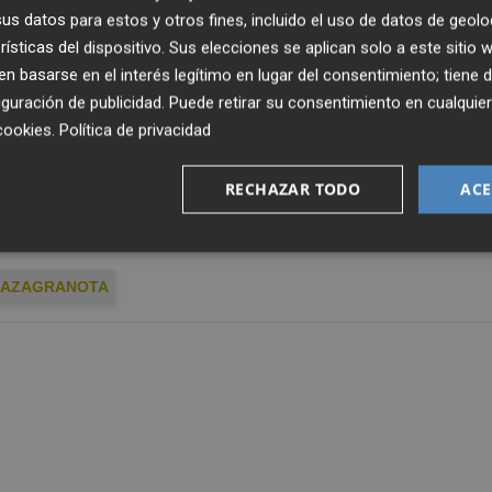
s datos para estos y otros fines, incluido el uso de datos de geolo
ico del Levante estará completado por Cristóbal Fuentes
rísticas del dispositivo. Sus elecciones se aplican solo a este sitio
 basarse en el interés legítimo en lugar del consentimiento; tiene 
porteros; Pedro López, asistente técnico; e Iñaki Aizpu
guración de publicidad
. Puede retirar su consentimiento en cualqu
cookies
.
Política de privacidad
tar con los lesionados José Campaña y Shkodran Mustafi, 
RECHAZAR TODO
ACE
.
LAZAGRANOTA