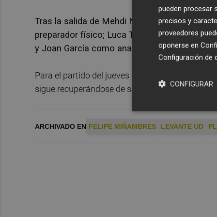
pueden procesar su
Tras la salida de Mehdi Nafti, el cuerpo técn
precisos y caracte
proveedores pueden
preparador físico; Luca Troilo, entrenador de 
oponerse en
Confi
y Joan García como analistas.
Configuración de 
Para el partido del jueves Felipe no podrá con
CONFIGURAR
sigue recuperándose de sus respectivas lesiones
ARCHIVADO EN
FELIPE MIÑAMBRES
LEVANTE UD
P