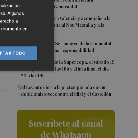
1
calización
Distinción de la Generalitat
,
 web. Algunos
2
Kiat Lim regresa a Valencia y acompaña a la
derecho a
rua
plantilla en su visita al Nou Mestalla y a la
ier momento en
Basílica
3
Ferran Torres: “Ser imagen de la Comunitat
que
es un orgullo y una responsabilidad”
PTAR TODO
4
Las semifinales de la Supercopa, el sábado 19
de septiembre a las 18h y 21h; la final, el día
20 a las 19h
5
El Levante cierra la pretemporada con un
doble amistoso: contra el filial y el Castellón
Suscríbete al canal
de Whatsapp