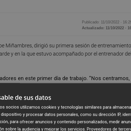
Publicado: 11/10/2022 ·
16:2
Actualizado: 11/10/2022 · 1
ipe Miñambres, dirigió su primera sesión de entrenamiento
 tarde y en la que estuvo acompañado por el entrenador de
gadores en este primer día de trabajo. "Nos centramos,
para mejorar", les dijo a los futbolistas en la primera
able de sus datos
os socios utilizamos cookies y tecnologías similares para almacena
renador del filial también trabajará de forma provisional
dispositivo y procesar datos personales, como su dirección IP, iden
te martes el duelo en Anduva ante el CD Mirandés de la
ción, para ofrecer anuncios y contenido personalizados, medir anun
n sobre la audiencia y mejorar los servicios.
Proveedores de tercer