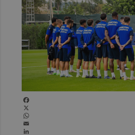
Facebook
X
WhatsApp
Email
LinkedIn