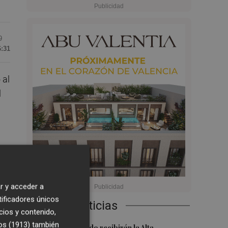
9
6:31
 al
l
r y acceder a
tificadores únicos
Últimas Noticias
cios y contenido,
os (1913)
también
Ferran y Grimaldo recibirán la Alta