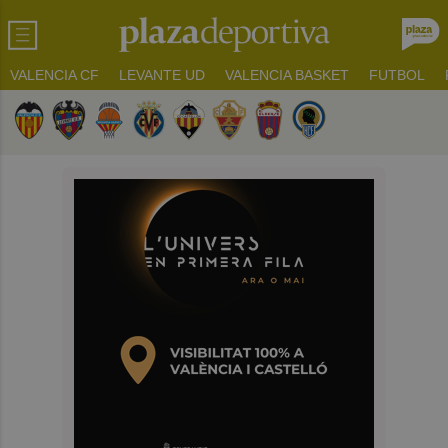
VALENCIA CF
LEVANTE UD
VALENCIA BASKET
FUTBOL