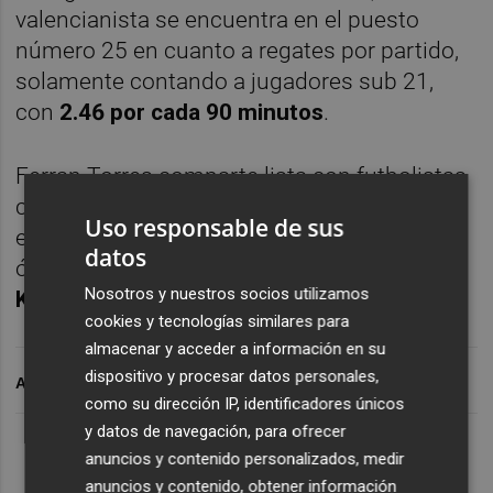
valencianista se encuentra en el puesto
número 25 en cuanto a regates por partido,
solamente contando a jugadores sub 21,
con
2.46 por cada 90 minutos
.
Ferran Torres comparte lista con futbolistas
como
Rafael Leao
, que encabeza la
Uso responsable de sus
estadística, y que estuvo este verano en la
datos
órbita del Valencia CF,
Daniel James,
Justin
Nosotros y nuestros socios utilizamos
Kluivert o Kai Havertz
.
cookies y tecnologías similares para
almacenar y acceder a información en su
dispositivo y procesar datos personales,
ARCHIVADO EN
como su dirección IP, identificadores únicos
y datos de navegación, para ofrecer
anuncios y contenido personalizados, medir
anuncios y contenido, obtener información