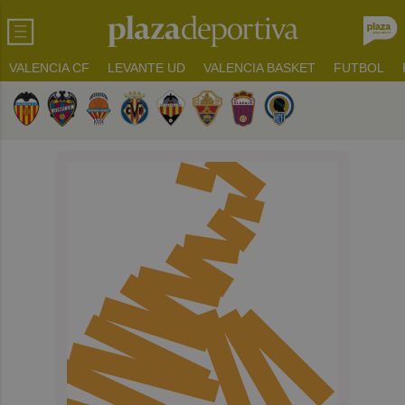
VALENCIA CF
LEVANTE UD
VALENCIA BASKET
FUTBOL