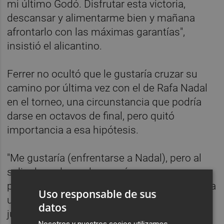
mi último Godó. Disfrutar esta victoria,
descansar y alimentarme bien y mañana
afrontarlo con las máximas garantías",
insistió el alicantino.
Ferrer no ocultó que le gustaría cruzar su
camino por última vez con el de Rafa Nadal
en el torneo, una circunstancia que podría
darse en octavos de final, pero quitó
importancia a esa hipótesis.
"Me gustaría (enfrentarse a Nadal), pero al
salir el cuadro no lo pensé, porque para que
pasara yo tenía que jugar dos partidos y Rafa
Uso responsable de sus
uno. Yo mañana tengo que jugar contra un
datos
jugador muy bueno. Ya se verá", valoró.
Nosotros y nuestros socios utilizamos