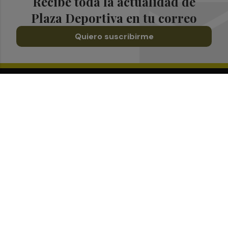
Recibe toda la actualidad de
Plaza Deportiva en tu correo
Quiero suscribirme
Suscríbete al Boletín
Todos los días a primera hora en tu email
¡Quiero suscribirme!
Síguenos en redes
Plaza Deportiva, desde cualquier medio