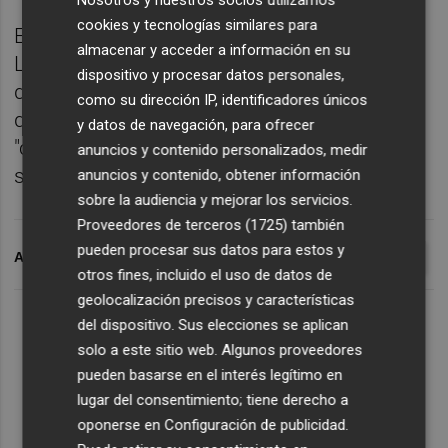
cookies y tecnologías similares para
Este miércoles le espera en segunda ronda
almacenar y acceder a información en su
Lucas Pouille, 32 del ránking mundial y
dispositivo y procesar datos personales,
decimoquinto cabeza de serie, un tenista al
como su dirección IP, identificadores únicos
que David Ferrer definió como un jugador
y datos de navegación, para ofrecer
"con mucho talento", en un encuentro que
anuncios y contenido personalizados, medir
será, según el español, "difícil y duro".
anuncios y contenido, obtener información
sobre la audiencia y mejorar los servicios.
Proveedores de terceros (1725)
también
pueden procesar sus datos para estos y
ARCHIVADO EN
DAVID FERRER
TROFEO CONDE DE GODÓ
otros fines, incluido el uso de datos de
geolocalización precisos y características
del dispositivo. Sus elecciones se aplican
solo a este sitio web. Algunos proveedores
pueden basarse en el interés legítimo en
lugar del consentimiento; tiene derecho a
oponerse en
Configuración de publicidad
.