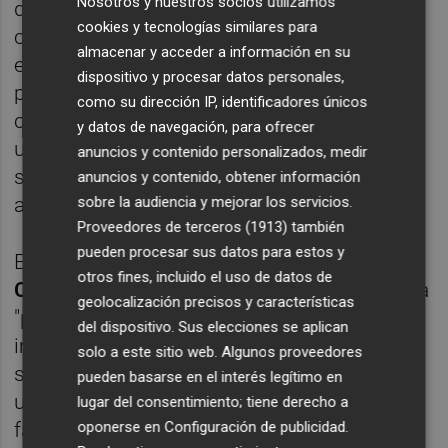
Nosotros y nuestros socios utilizamos
de mucho duelo" y con "batalla táctica": "Han
cookies y tecnologías similares para
cambiado su forma de plantear los
almacenar y acceder a información en su
encuentros [...] he visto sus dos últimos
dispositivo y procesar datos personales,
partidos y el día de
Getafe
pierden un
como su dirección IP, identificadores únicos
choque muy igualado que se decanta por
y datos de navegación, para ofrecer
una expulsión y un penalti riguroso y la
anuncios y contenido personalizados, medir
semana pasada hicieron un buen encuentro
anuncios y contenido, obtener información
sobre la audiencia y mejorar los servicios.
ante el
Atlético
", decía.
Proveedores de terceros (1913)
también
pueden procesar sus datos para estos y
El franjiverde lamentaba las bajas de
Guido
otros fines, incluido el uso de datos de
Carrillo
y
Lucas Boyé
, pero también abogaba
geolocalización precisos y características
"por pasar página": "Son jugadores muy
del dispositivo. Sus elecciones se aplican
importantes para nosotros, que nos dan un
solo a este sitio web. Algunos proveedores
salto importante de nivel, cuando pierdes a
pueden basarse en el interés legítimo en
un compañero por lesión estás bastante
lugar del consentimiento; tiene derecho a
oponerse en
Configuración de publicidad
.
fastidiado, pero no podemos quedarnos en