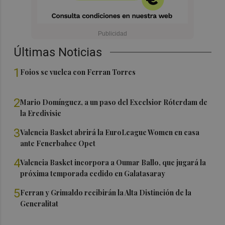
Últimas Noticias
1
Foios se vuelca con Ferran Torres
2
Mario Domínguez, a un paso del Excelsior Róterdam de
la Eredivisie
3
Valencia Basket abrirá la EuroLeague Women en casa
ante Fenerbahce Opet
4
Valencia Basket incorpora a Oumar Ballo, que jugará la
próxima temporada cedido en Galatasaray
5
Ferran y Grimaldo recibirán la Alta Distinción de la
Generalitat