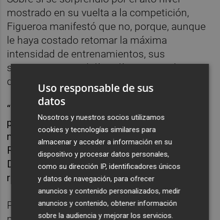
mostrado en su vuelta a la competición,
Figueroa manifestó que no, porque, aunque
le haya costado retomar la máxima
intensidad de entrenamientos, sus
sensaciones en el día a día son muy buenas
desde que volvió a los tatamis.
Uso responsable de sus
datos
“Sabía que podía rendir a este nivel y que
Nosotros y nuestros socios utilizamos
podía subir al podio en Tel Aviv. Por cierto, en
cookies y tecnologías similares para
mi primer torneo posterior a los Juegos de
almacenar y acceder a información en su
Río, acabé quinta en el Grand Slam de Abu
dispositivo y procesar datos personales,
Dabi. Es decir, ya vamos por delante con
como su dirección IP, identificadores únicos
respeto al anterior ciclo…”, agregó.
y datos de navegación, para ofrecer
anuncios y contenido personalizados, medir
anuncios y contenido, obtener información
Por último, Figueroa manifestó que no tiene
sobre la audiencia y mejorar los servicios.
previsto acudir a los Grand Slam de Georgia