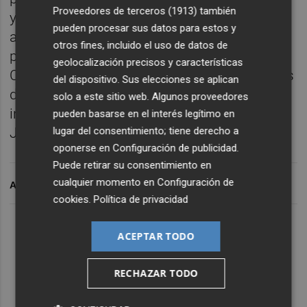
Proveedores de terceros (1913)
también
y Turquía a finales de marzo y principios de
pueden procesar sus datos para estos y
abril. “Si no hay cambio de planes, mi
otros fines, incluido el uso de datos de
próxima gran competición será el
geolocalización precisos y características
Campeonato de Europa en Bulgaria, a finales
del dispositivo. Sus elecciones se aplican
del mes de abril. Y ya, a partir de junio, a
solo a este sitio web. Algunos proveedores
iniciar el proceso clasificatorio para los
pueden basarse en el interés legítimo en
lugar del consentimiento; tiene derecho a
Juegos de París”, finalizó.
oponerse en
Configuración de publicidad
.
Puede retirar su consentimiento en
cualquier momento en
Configuración de
ARCHIVADO EN
cookies
.
Política de privacidad
ACEPTAR TODO
RECHAZAR TODO