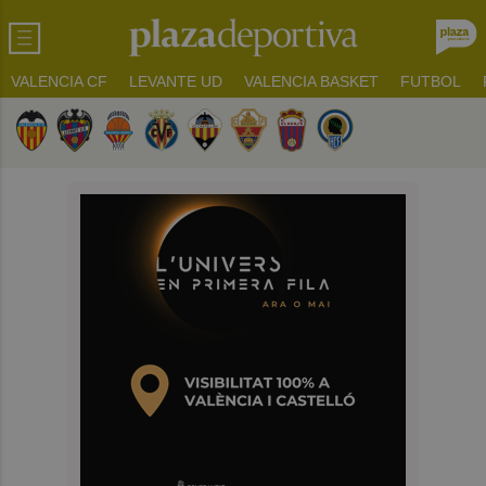
VALENCIA CF
LEVANTE UD
VALENCIA BASKET
FUTBOL