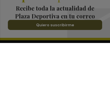
Recibe toda la actualidad de
Plaza Deportiva en tu correo
Quiero suscribirme
Suscríbete al Boletín
Todos los días a primera hora en tu email
¡Quiero suscribirme!
Síguenos en redes
Plaza Deportiva, desde cualquier medio