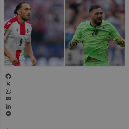
Facebook
X
WhatsApp
Email
LinkedIn
Messenger