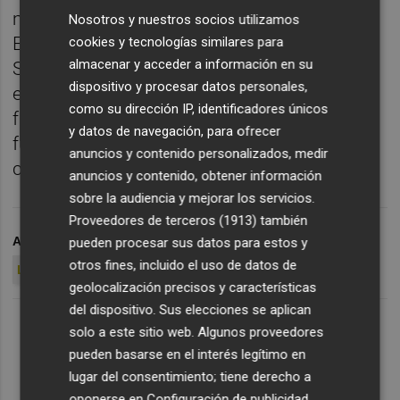
mejor recuperador de balones en la
Nosotros y nuestros socios utilizamos
Eurocopa de Alemania hasta esa ronda.
cookies y tecnologías similares para
almacenar y acceder a información en su
Según la empresa especializada en
dispositivo y procesar datos personales,
estadísticas deportivas 'Sofascore', Giorgi
como su dirección IP, identificadores únicos
fue con 31 balones recuperados el mejor
y datos de navegación, para ofrecer
futbolista del torneo en esta faceta en los
anuncios y contenido personalizados, medir
cuatro partidos que jugó con Georgia.
anuncios y contenido, obtener información
sobre la audiencia y mejorar los servicios.
Proveedores de terceros (1913)
también
ARCHIVADO EN
EUROCOPA 2024
VALENCIA CF
pueden procesar sus datos para estos y
otros fines, incluido el uso de datos de
LEVANTE UD
PLAZA GRANOTA
geolocalización precisos y características
del dispositivo. Sus elecciones se aplican
solo a este sitio web. Algunos proveedores
pueden basarse en el interés legítimo en
lugar del consentimiento; tiene derecho a
oponerse en
Configuración de publicidad
.