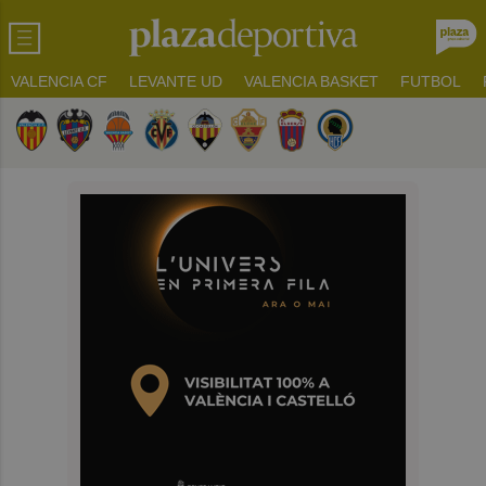
VALENCIA CF
LEVANTE UD
VALENCIA BASKET
FUTBOL