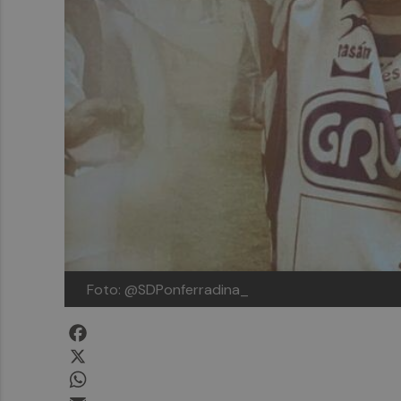
Foto: @SDPonferradina_
Facebook
X
WhatsApp
Email