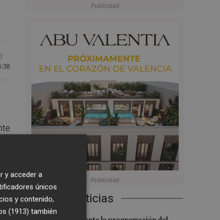
0
4:38
nte
a,
r y acceder a
 a
tificadores únicos
Últimas Noticias
cios y contenido,
os (1913)
también
El Valencia presenta la programación del