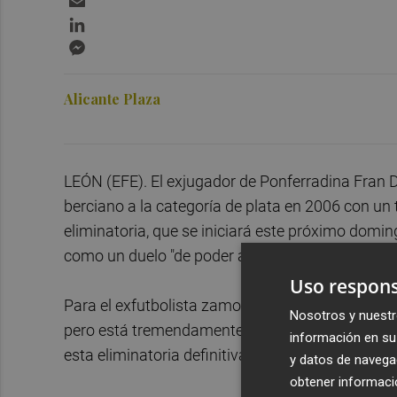
LinkedIn
Messenger
Alicante Plaza
LEÓN (EFE). El exjugador de Ponferradina Fran 
berciano a la categoría de plata en 2006 con un t
eliminatoria, que se iniciará este próximo domin
como un duelo "de poder a poder".
Uso respons
Para el exfutbolista zamorano este enfrentamien
Nosotros y nuestr
pero está tremendamente igualada porque ambos
información en su 
esta eliminatoria definitiva por el ascenso con id
y datos de navega
obtener informació