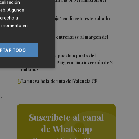
1
n
calización
Trofeu Taronja
 web. Algunos
2
derecho a
El 'Trofeu Taronja', en directo este sábado
por À Punt
ier momento en
3
Almeida vuelve a entrenarse al margen del
grupo
el
PTAR TODO
te
4
València ultima la puesta a punto del
Velódromo Lluís Puig con una inversión de 2
tro
millones
5
La nueva hoja de ruta del Valencia CF
r
Suscríbete al canal
de Whatsapp