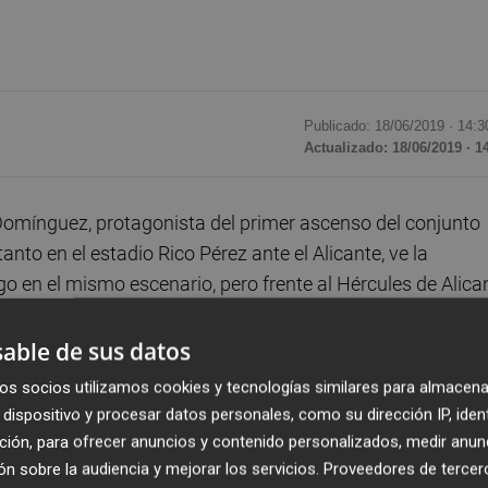
Publicado: 18/06/2019 ·
14:3
Actualizado: 18/06/2019 · 1
Domínguez, protagonista del primer ascenso del conjunto
anto en el estadio Rico Pérez ante el Alicante, ve la
go en el mismo escenario, pero frente al Hércules de Alica
able de sus datos
to tiene "una connotación especial para la afición bercian
os socios utilizamos cookies y tecnologías similares para almacena
 equipos han buscado a lo largo de la temporada llegar
dispositivo y procesar datos personales, como su dirección IP, iden
énticas expectativas e ilusiones", explica a Efe.
ción, para ofrecer anuncios y contenido personalizados, medir anun
n sobre la audiencia y mejorar los servicios.
Proveedores de tercer