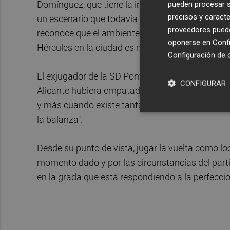
Domínguez, que tiene la intención, si se lo perm
pueden procesar su
precisos y caracte
un escenario que todavía le siguen recordando "ca
proveedores pueden
reconoce que el ambiente en el estadio alicantin
oponerse en
Confi
Hércules en la ciudad es mucho mayor".
Configuración de 
El exjugador de la SD Ponferradina, que con su g
CONFIGURAR
Alicante hubiera empatado en el estadio de El To
y más cuando existe tanta igualdad y hasta ahor
la balanza".
Desde su punto de vista, jugar la vuelta como lo
momento dado y por las circunstancias del parti
en la grada que está respondiendo a la perfecció