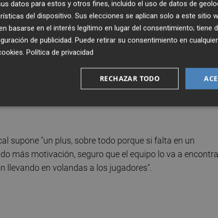
iten sus obligaciones laborales, de acompañar al equipo e
s datos para estos y otros fines, incluido el uso de datos de geolo
rísticas del dispositivo. Sus elecciones se aplican solo a este sitio
si a diario y más en estos días tras conocerse el rival",
 basarse en el interés legítimo en lugar del consentimiento; tiene 
o no será el mismo "porque la entidad y la implicación del
guración de publicidad
. Puede retirar su consentimiento en cualqu
cookies
.
Política de privacidad
ol en el minuto 85 propiciaba el ascenso, después de que 
RECHAZAR TODO
ACE
ralín (1-1) está convencido que la fortuna "es determinan
a ha caído de cara y muchas veces inclina de un lado u o
cal supone "un plus, sobre todo porque si falta en un
do más motivación, seguro que el equipo lo va a encontra
n llevando en volandas a los jugadores".