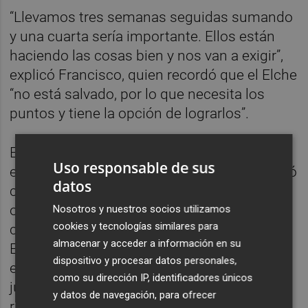
“Llevamos tres semanas seguidas sumando
y una cuarta sería importante. Ellos están
haciendo las cosas bien y nos van a exigir”,
explicó Francisco, quien recordó que el Elche
“no está salvado, por lo que necesita los
puntos y tiene la opción de lograrlos”.
El entrenador reiteró que su deseo es seguir
Uso responsable de sus
en el club la próxima temporada, pero aparcó
datos
cualquier análisis personal hasta alcanzar el
objetivo y dijo que no entendía algunos
Nosotros y nuestros socios utilizamos
cookies y tecnologías similares para
comentarios en los que especula que el
almacenar y acceder a información en su
Elche, tras ganar el año pasado cuando
dispositivo y procesar datos personales,
estaba en descenso a un Cádiz que no se
como su dirección IP, identificadores únicos
jugaba nada, pueda devolver el favor a su
y datos de navegación, para ofrecer
rival, ahora en una situación crítica.