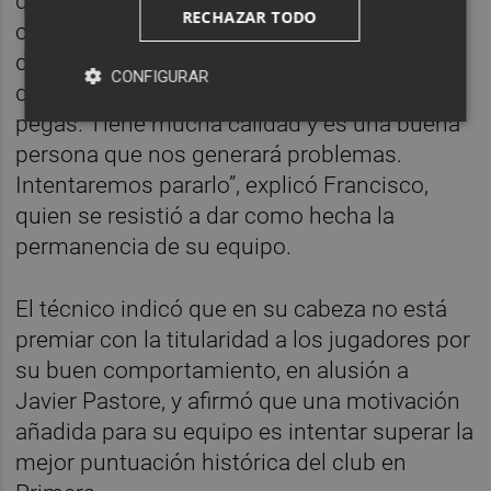
que comenzó la temporada en el Elche,
RECHAZAR TODO
como un jugador extraordinario. “Lo
disfrutamos el tiempo que se pudo. Decidió
CONFIGURAR
que se tenía que marchar y no le pusimos
pegas. Tiene mucha calidad y es una buena
persona que nos generará problemas.
Intentaremos pararlo”, explicó Francisco,
quien se resistió a dar como hecha la
permanencia de su equipo.
El técnico indicó que en su cabeza no está
premiar con la titularidad a los jugadores por
su buen comportamiento, en alusión a
Javier Pastore, y afirmó que una motivación
añadida para su equipo es intentar superar la
mejor puntuación histórica del club en