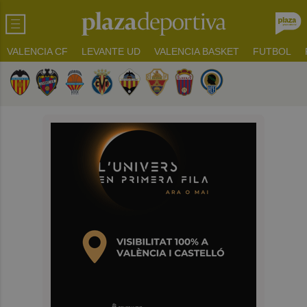
VALENCIA CF
LEVANTE UD
VALENCIA BASKET
FUTBOL