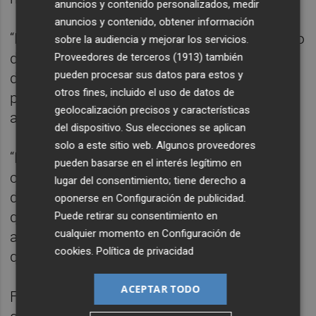
anuncios y contenido personalizados, medir
anuncios y contenido, obtener información
“No entiendo esos comentarios. No sabéis lo
sobre la audiencia y mejorar los servicios.
difícil que es entrenar en Primera, un lujo. Lo
Proveedores de terceros (1913)
también
pueden procesar sus datos para estos y
demás son habladurías”, comentó el
otros fines, incluido el uso de datos de
preparador, quien pronosticó un “gran
geolocalización precisos y características
ambiente” a favor del Cádiz.
del dispositivo. Sus elecciones se aplican
solo a este sitio web. Algunos proveedores
“Es un equipo con jugadores de calidad,
pueden basarse en el interés legítimo en
contrastados en Primera y tienen necesidad
lugar del consentimiento; tiene derecho a
de ganar, como nosotros”, señaló Francisco,
oponerse en
Configuración de publicidad
.
quien vaticinó un duelo “intenso y bonito
Puede retirar su consentimiento en
cualquier momento en
Configuración de
ante un rival que sabe lo que quiere, por lo
cookies
.
Política de privacidad
que vamos a tener que sufrir”.
ACEPTAR TODO
Francisco definió a Lucas Pérez, delantero