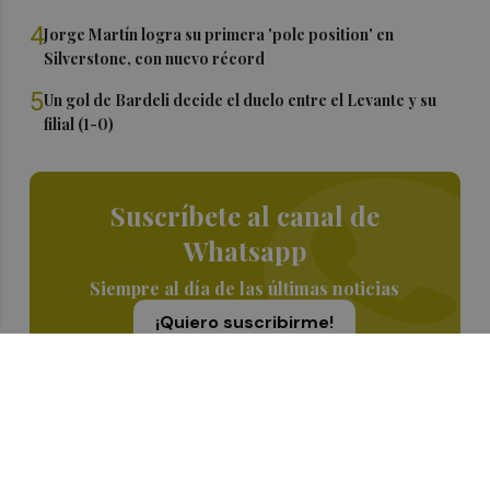
4
Jorge Martín logra su primera 'pole position' en
Silverstone, con nuevo récord
5
Un gol de Bardeli decide el duelo entre el Levante y su
filial (1-0)
Suscríbete al canal de
Whatsapp
Siempre al día de las últimas noticias
¡Quiero suscribirme!