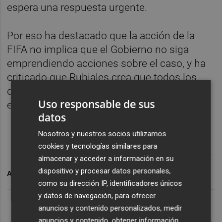
espera una respuesta urgente.
Por eso ha destacado que la acción de la
FIFA no implica que el Gobierno no siga
emprendiendo acciones sobre el caso, y ha
criticado que Rubiales crea que todos los
demás están equivocados: "Quizá quien va
Uso responsable de sus
en contradirección es él".
datos
Nosotros y nuestros socios utilizamos
cookies y tecnologías similares para
almacenar y acceder a información en su
dispositivo y procesar datos personales,
ARCHIVADO EN
CASO RUBIALES
como su dirección IP, identificadores únicos
y datos de navegación, para ofrecer
anuncios y contenido personalizados, medir
anuncios y contenido, obtener información