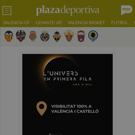
VALENCIA CF
LEVANTE UD
VALENCIA BASKET
FUTBOL