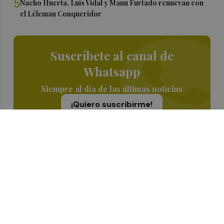
5
Nacho Huerta, Luis Vidal y Manu Furtado renuevan con
el Léleman Conqueridor
Suscríbete al canal de
Whatsapp
Siempre al día de las últimas noticias
¡Quiero suscribirme!