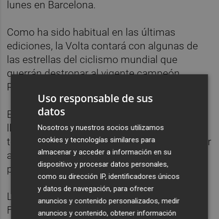
lunes en Barcelona.
Como ha sido habitual en las últimas
ediciones, la Volta contará con algunas de
las estrellas del ciclismo mundial que
querrán destronar al vigente campeón,
Richie Porte.
Uso responsable de sus
datos
Entre los candidatos emerge Contador, que
llega a Cataluña en un buen momento tras
Nosotros y nuestros socios utilizamos
cookies y tecnologías similares para
terminar segundo en la París-Niza, sin olvidar
almacenar y acceder a información en su
a Joaquim Rodríguez, quien buscará ganar
dispositivo y procesar datos personales,
por tercera vez la ronda de su tierra.
como su dirección IP, identificadores únicos
y datos de navegación, para ofrecer
Los focos también estarán puestos en Chris
anuncios y contenido personalizados, medir
Froome, aunque el estado de forma del
anuncios y contenido, obtener información