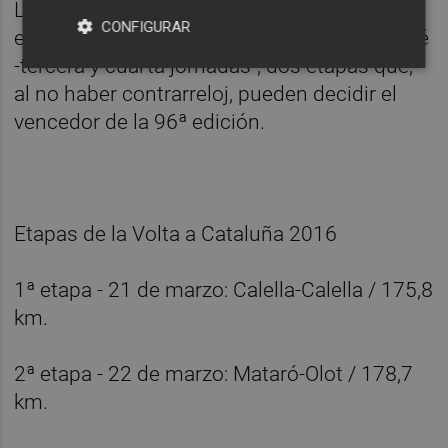
Las dos llegadas en alto serán en las
CONFIGURAR
estaciones de esquí de La Molina y Port Ainé
-tercera y cuarta jornadas-, dos etapas que,
al no haber contrarreloj, pueden decidir el
vencedor de la 96ª edición.
Etapas de la Volta a Cataluña 2016
1ª etapa - 21 de marzo: Calella-Calella / 175,8
km.
2ª etapa - 22 de marzo: Mataró-Olot / 178,7
km.