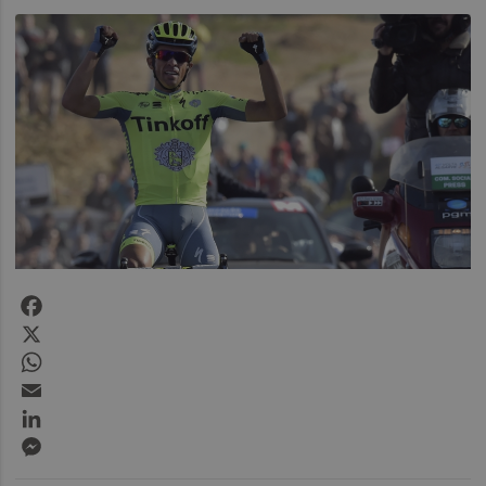
Facebook
X
WhatsApp
Email
LinkedIn
Messenger