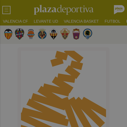
VALENCIA CF
LEVANTE UD
VALENCIA BASKET
FUTBOL