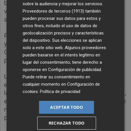
británico es una incógnita, ya que en lo que
sobre la audiencia y mejorar los servicios.
va de temporada todavía no ha pisado el
Proveedores de terceros (1913)
también
pueden procesar sus datos para estos y
asfalto en una competición oficial.
otros fines, incluido el uso de datos de
geolocalización precisos y características
Por ello, se prevé que, como el año pasado
del dispositivo. Sus elecciones se aplican
ya pasó con Porte, su compañero de equipo
solo a este sitio web. Algunos proveedores
Geraint Thomas sea otro de los aspirantes
pueden basarse en el interés legítimo en
para llevarse la victoria final en Barcelona.
lugar del consentimiento; tiene derecho a
oponerse en
Configuración de publicidad
.
La prueba comenzará en Calella y finalizará
Puede retirar su consentimiento en
el 29 de marzo en el tradicional circuito por
cualquier momento en
Configuración de
cookies
.
Política de privacidad
la montaña de Montjuïc (Barcelona). En total,
el recorrido incluye el ascenso a 22 pasos de
ACEPTAR TODO
montaña, dos de categoría especial, siete de
primera, seis de segunda y siete de tercera.
RECHAZAR TODO