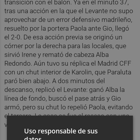
transición con el balón. Ya en el minuto 37,
tras una acción en la que el Levante no supo
aprovechar de un error defensivo madrileño,
resuelto por la portera Paola ante Gio, llegó
el 2-0. De esa acción previa se originó un
córner por la derecha para las locales, que
sirvió Irene y remató de cabeza Alba
Redondo. Aún tuvo su réplica el Madrid CFF
con un chut interior de Karolin, que Paraluta
paró bien abajo. A dos minutos del
descanso, replicó el Levante: ganó Alba la
línea de fondo, buscó el pase atrás y Gio
armó, pero su chut lo repelió Paola, evitando
el tercero. La cosa se fue al receso con una
ventaja de dos goles para las levantinistas.
Uso responsable de sus
datos