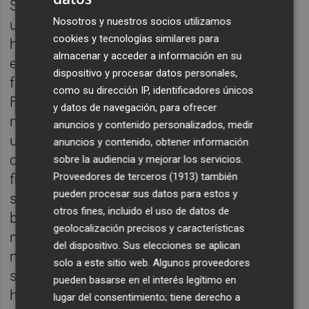
Se reanudó el fútbol en Buñol, siempre con
Nosotros y nuestros socios utilizamos
una ligera cortina de lluvia respecto a lo que
cookies y tecnologías similares para
había caído previo al arranque del partido, y
almacenar y acceder a información en su
el asunto ya empezó con las locales
dispositivo y procesar datos personales,
fortísimas y sentenciando ya el negociado.
como su dirección IP, identificadores únicos
Forzó un córner para empezar e Irene lo
y datos de navegación, para ofrecer
mandó directamente al larguero. Y luego, en
anuncios y contenido personalizados, medir
un minuto, entre el 51 y el 52, Alba Redondo
anuncios y contenido, obtener información
construyó dos goles más para, además,
sobre la audiencia y mejorar los servicios.
Proveedores de terceros (1913)
también
firmar su triplete personal: el primero
pueden procesar sus datos para estos y
sobrevino de una contra y un balón franco al
otros fines, incluido el uso de datos de
borde del área centrado para la llegada de la
geolocalización precisos y características
manchega, que pegó perfecto al balón para
del dispositivo. Sus elecciones se aplican
mandarlo a la escuadra izquierda de Paola;
solo a este sitio web. Algunos proveedores
siguió una acción con pase de Eva Navarro
pueden basarse en el interés legítimo en
hacia el área pequeña por dentro y apareció
lugar del consentimiento; tiene derecho a