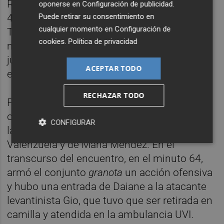
Redondo para rematar de cabeza y hacer el
oponerse en
Configuración de publicidad
.
Puede retirar su consentimiento en
4-0. Sin opciones visitantes sustanciales,
cualquier momento en
Configuración de
Toletti mandó un balón cerca del palo
cookies
.
Política de privacidad
madrileño y Alba, de nuevo, a la hora de
juego, chutó duro en el interior del área, pero
ACEPTAR TODO
esta vez Paola repelió el peligro.
RECHAZAR TODO
Poco después el Levante tuvo que lamentar
otra lesión grave. Semanas atrás se daban
CONFIGURAR
las bajas de larga duración de María
Valenzuela y de María Méndez. En el
transcurso del encuentro, en el minuto 64,
armó el conjunto
granota
un acción ofensiva
y hubo una entrada de Daiane a la atacante
levantinista Gio, que tuvo que ser retirada en
camilla y atendida en la ambulancia UVI.