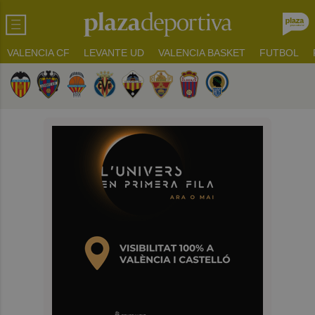
VALENCIA CF
LEVANTE UD
VALENCIA BASKET
FUTBOL