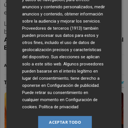
últimas con derrota). El Hércules no conoce
anuncios y contenido personalizados, medir
el triunfo a domicilio desde marzo.
anuncios y contenido, obtener información
sobre la audiencia y mejorar los servicios.
Los próximos dos envites de los
Proveedores de terceros (1913)
también
blanquiazules son en
Alicante
contra
pueden procesar sus datos para estos y
Atlético de Madrid B
(actual líder) y
Villarreal
otros fines, incluido el uso de datos de
B
.
geolocalización precisos y características
del dispositivo. Sus elecciones se aplican
solo a este sitio web. Algunos proveedores
ARCHIVADO EN
HÉRCULES CF
pueden basarse en el interés legítimo en
lugar del consentimiento; tiene derecho a
oponerse en
Configuración de publicidad
.
Puede retirar su consentimiento en
cualquier momento en
Configuración de
cookies
.
Política de privacidad
ACEPTAR TODO