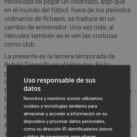
necesidad de pegar un volantazo, algo que
en el mundo del fútbol, fuera de los períodos
ordinarios de fichajes, se traduce en un
cambio de entrenador. Una vez más, al
Hércules también se le ven las costuras
como club.
La presente es la tercera temporada de
Rubén Torrecilla en el Hércules. En la
primera logró el ascenso a Primera RFEF; en
Uso responsable de sus
la segunda, el equipo se desplomó en el
datos
tramo final del curso tras un buen inicio; y en
la presente... en la presente el equipo es
Nosotros y nuestros socios utilizamos
cookies y tecnologías similares para
colista. De los últimos 15 evites ligueros, los
almacenar y acceder a información en su
blanquiazules sólo han ganado tres (dos de
dispositivo y procesar datos personales,
ellos la temporada pasada) y acumulan ocho
como su dirección IP, identificadores únicos
salidas consecutivas sin vencer (las siete
y datos de navegación, para ofrecer