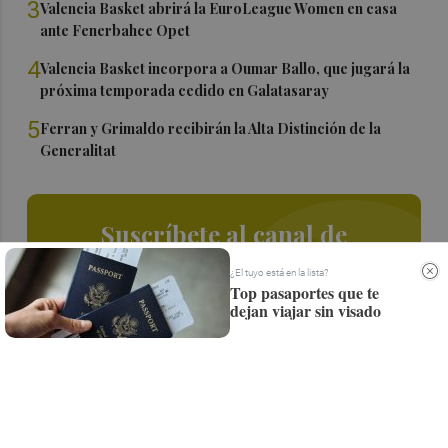
3
Valencia Basket abrirá la EuroLeague Women en casa
ante Fenerbahce Opet
4
Valencia Basket incorpora a Oumar Ballo, que jugará la
próxima temporada cedido en Galatasaray
5
Ferran y Grimaldo recibirán la Alta Distinción de la
Generalitat
Suscríbete al canal de
Whatsapp
¿El tuyo está en la lista?
Top pasaportes que te
Siempre al día de las últimas noticias
dejan viajar sin visado
¡Quiero suscribirme!