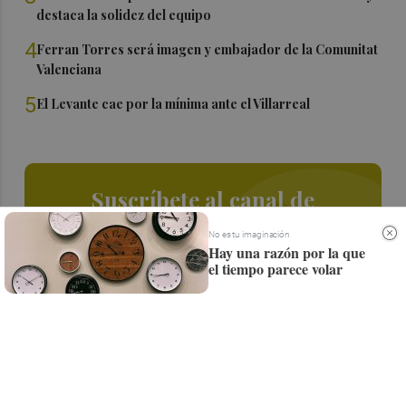
destaca la solidez del equipo
4
Ferran Torres será imagen y embajador de la Comunitat
Valenciana
5
El Levante cae por la mínima ante el Villarreal
Suscríbete al canal de
Whatsapp
No es tu imaginación
Hay una razón por la que
Siempre al día de las últimas noticias
el tiempo parece volar
¡Quiero suscribirme!