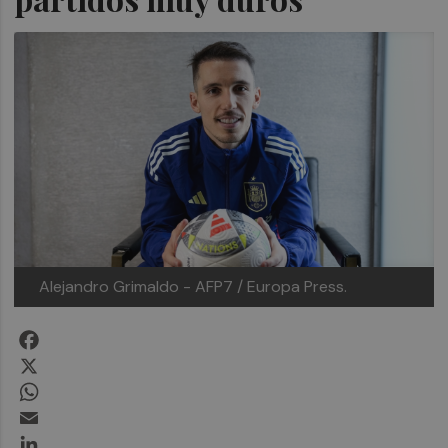
Alejandro Grimaldo
- AFP7 / Europa Press.
Facebook
X
WhatsApp
Email
LinkedIn