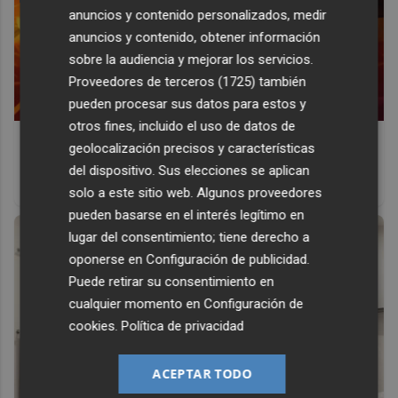
anuncios y contenido personalizados, medir
anuncios y contenido, obtener información
sobre la audiencia y mejorar los servicios.
Proveedores de terceros (1725)
también
pueden procesar sus datos para estos y
otros fines, incluido el uso de datos de
Corepunk MMORPG
geolocalización precisos y características
Un verdadero MMORPG de la vieja escuela ¡Cómo los de
del dispositivo. Sus elecciones se aplican
antes, pero mejor!
solo a este sitio web. Algunos proveedores
pueden basarse en el interés legítimo en
lugar del consentimiento; tiene derecho a
oponerse en
Configuración de publicidad
.
Puede retirar su consentimiento en
cualquier momento en
Configuración de
cookies
.
Política de privacidad
ACEPTAR TODO