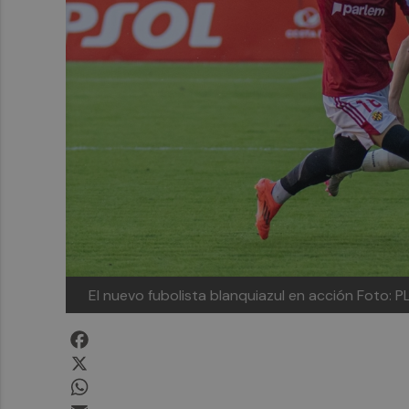
El nuevo fubolista blanquiazul en acción
Foto: 
Facebook
X
WhatsApp
Email