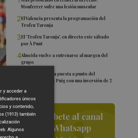
1
Monferrer sufre una lesión muscular
2
El Valencia presenta la programación del
Trofeu Taronja
3
El 'Trofeu Taronja', en directo este sábado
por À Punt
4
Almeida vuelve a entrenarse al margen del
grupo
5
València ultima la puesta a punto del
Velódromo Lluís Puig con una inversión de 2
millones
r y acceder a
tificadores únicos
cios y contenido,
Suscríbete al canal
os (1913)
también
calización
de Whatsapp
 web. Algunos
derecho a