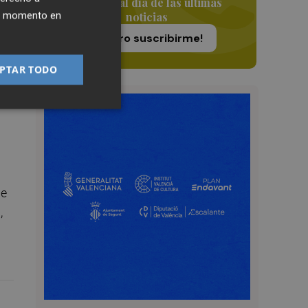
Siempre al día de las últimas
ier momento en
noticias
¡Quiero suscribirme!
PTAR TODO
de
,