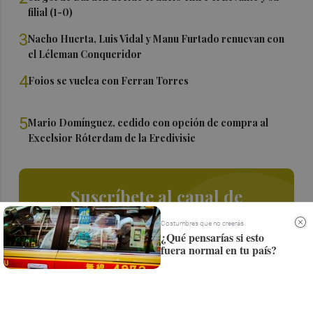
filial (1-0)
3
Nacho Huerta, Luis Vidal y Manu Furtado renuevan con
el Léleman Conqueridor
4
Foios se vuelca con Ferran Torres
5
Mario Domínguez, cedido con opción de compra al
Excelsior Róterdam de la Eredivisie
Suscríbete al canal de
Whatsapp
Costumbres que no creerás
¿Qué pensarías si esto
Siempre al día de las últimas noticias
fuera normal en tu país?
¡Quiero suscribirme!