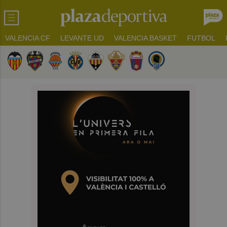
VALENCIA CF
LEVANTE UD
VALENCIA BASKET
FUTBOL