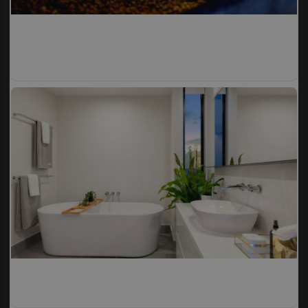
¿Sabías que existen?
Estas criaturas existen y parecen sacadas de otro
planeta
El truco contra la cal
Di adiós a la cal del baño con estos sencillos consejos