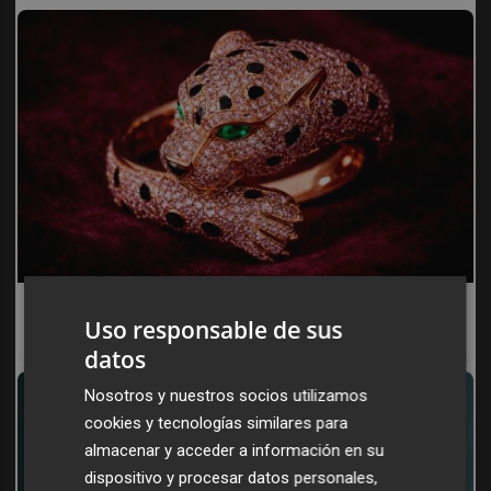
Lujo con carácter
Uso responsable de sus
Una joya para mujeres que no piden permiso
datos
Nosotros y nuestros socios utilizamos
cookies y tecnologías similares para
almacenar y acceder a información en su
dispositivo y procesar datos personales,