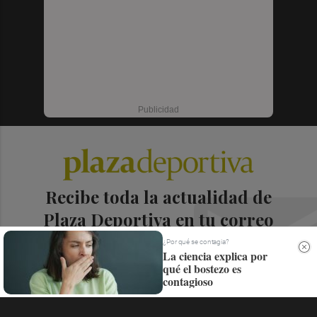
Recibe toda la actualidad de
Plaza Deportiva en tu correo
¿Por qué se contagia?
Quiero suscribirme
La ciencia explica por
qué el bostezo es
contagioso