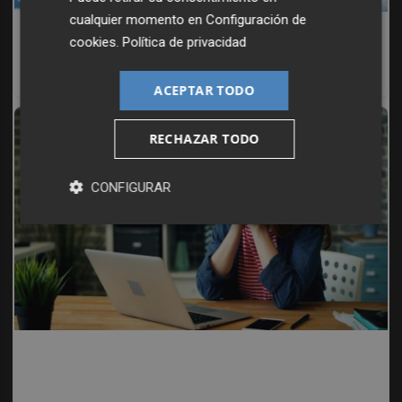
cualquier momento en
Configuración de
No es tu imaginación
cookies
.
Política de privacidad
¿Ves caras en enchufes, coches o nubes? Tiene
explicación
ACEPTAR TODO
RECHAZAR TODO
CONFIGURAR
Señales de agotamiento
¿Te sientes cansado sin razón? Estas señales lo
explican