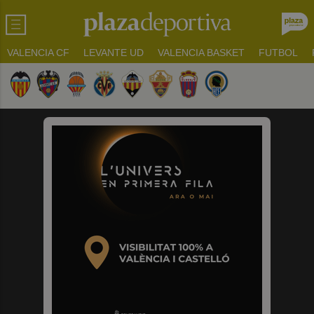
VALENCIA CF
LEVANTE UD
VALENCIA BASKET
FUTBOL