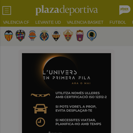
VALENCIA CF
LEVANTE UD
VALENCIA BASKET
FUTBOL