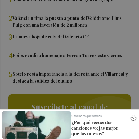
2
València ultima la puesta a punto del Velódromo Lluís
Puig con una inversión de 2 millones
3
La nueva hoja de ruta del Valencia CF
4
Foios rendirá homenaje a Ferran Torres este viernes
5
Sotelo resta importancia a la derrota ante el Villarreal y
destaca la solidez del equipo
Suscríbete al canal de
Whatsapp
Canciones que marcan
¿Por qué recuerdas
canciones viejas mejor
Siempre al día de las últimas noticias
que las nuevas?
¡Quiero suscribirme!