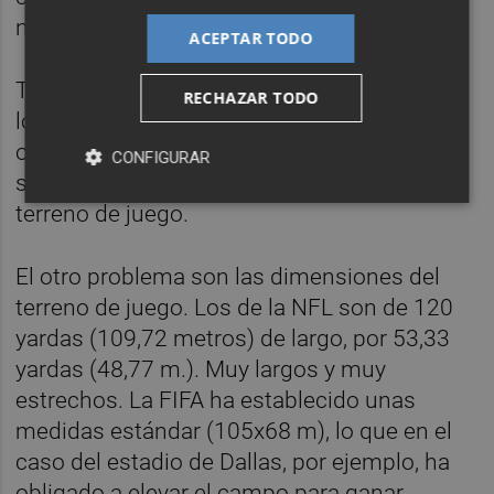
ninguna actividad en el mismo.
ACEPTAR TODO
Tampoco se permitirán entrenamientos en
RECHAZAR TODO
los estadios mundialistas, ni siquiera el
oficial la víspera de los partidos. A lo sumo,
CONFIGURAR
se prevé un reconocimiento previo del
terreno de juego.
El otro problema son las dimensiones del
terreno de juego. Los de la NFL son de 120
yardas (109,72 metros) de largo, por 53,33
yardas (48,77 m.). Muy largos y muy
estrechos. La FIFA ha establecido unas
medidas estándar (105x68 m), lo que en el
caso del estadio de Dallas, por ejemplo, ha
obligado a elevar el campo para ganar