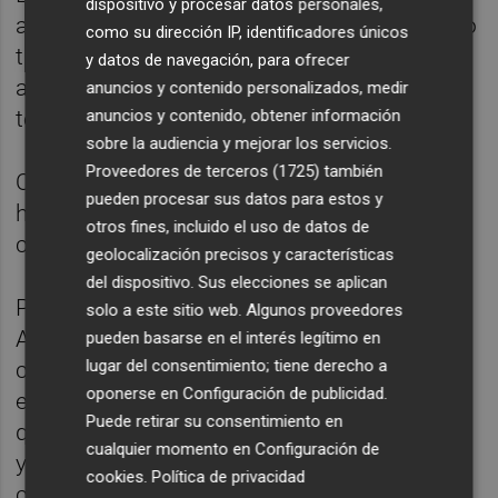
dispositivo y procesar datos personales,
aforos de más de 50.000 espectadores, pero
como su dirección IP, identificadores únicos
también la necesidad de retirar el césped
y datos de navegación, para ofrecer
artificial y adaptar las dimensiones del
anuncios y contenido personalizados, medir
terreno de juego.
anuncios y contenido, obtener información
sobre la audiencia y mejorar los servicios.
Proveedores de terceros (1725)
también
Ocho de los once estadios estadounidenses
pueden procesar sus datos para estos y
han tenido que poner césped natural de alta
otros fines, incluido el uso de datos de
calidad.
geolocalización precisos y características
del dispositivo. Sus elecciones se aplican
Para evitar que suceda como en la Copa
solo a este sitio web. Algunos proveedores
América 2024 o el Mundial de Clubes,
pueden basarse en el interés legítimo en
lugar del consentimiento; tiene derecho a
cuando hubo numerosas quejas por el
oponerse en
Configuración de publicidad
.
estado del terreno de juego, la FIFA dispuso
Puede retirar su consentimiento en
que el césped se instalase dos meses antes
cualquier momento en
Configuración de
y que, en el mes previo al comienzo de la
cookies
.
Política de privacidad
competición, no se haya desarrollado