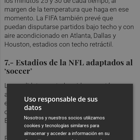
los minutos 25 y 30 de cada tiempo, al
margen de la temperatura que haga en ese
momento. La FIFA también prevé que
puedan disputarse partidos bajo techo y con
aire acondicionado en Atlanta, Dallas y
Houston, estadios con techo retráctil.
7.- Estadios de la NFL adaptados al
‘soccer’
La candidatura estadounidense optó por
aprovechar los estadios que utilizan los
Uso responsable de sus
equipos de la NFL, algunos en uso
datos
compartido con equipos de la MLS (Seattle,
Nosotros y nuestros socios utilizamos
Boston y Atlanta).
cookies y tecnologías similares para
almacenar y acceder a información en su
Eso le garantizaba recintos modernos y