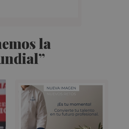
nemos la
undial”