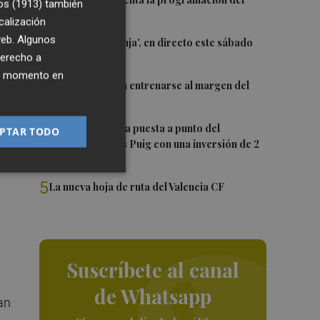
1
l.
os (1913)
también
Trofeu Taronja
calización
 web. Algunos
2
El 'Trofeu Taronja', en directo este sábado
derecho a
por À Punt
.
ier momento en
3
Almeida vuelve a entrenarse al margen del
grupo
cia
4
València ultima la puesta a punto del
PTAR TODO
Velódromo Lluís Puig con una inversión de 2
millones
o
5
La nueva hoja de ruta del Valencia CF
Suscríbete al canal
de Whatsapp
an