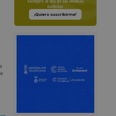
Siempre al día de las últimas
noticias
¡Quiero suscribirme!
la
de