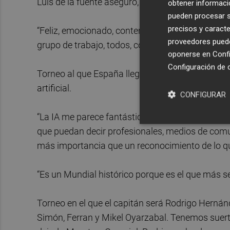
Luis de la fuente aseguró, además, sentirse “muy
obtener informació
pueden procesar su
precisos y caracte
“Feliz, emocionado, contento… Voy a vivir la ilus
proveedores pueden
grupo de trabajo, todos, con una emoción y una 
oponerse en
Confi
Configuración de 
Torneo al que España llega como favorita en los 
artificial.
CONFIGURAR
“La IA me parece fantástica, es el futuro… la vi
que puedan decir profesionales, medios de comuni
más importancia que un reconocimiento de lo q
“Es un Mundial histórico porque es el que más s
Torneo en el que el capitán será Rodrigo Hernán
Simón, Ferran y Mikel Oyarzabal. Tenemos suerte