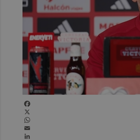
Facebook
X
WhatsApp
Email
LinkedIn