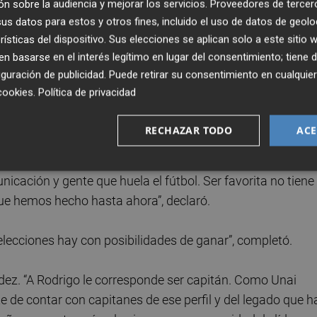
 feliz” de poder ser seleccionador de España en un Mundia
n sobre la audiencia y mejorar los servicios.
Proveedores de tercer
s datos para estos y otros fines, incluido el uso de datos de geolo
rísticas del dispositivo. Sus elecciones se aplican solo a este sitio
ión de cualquier entrenador. Estoy feliz. Y porque veo a un
 basarse en el interés legítimo en lugar del consentimiento; tiene 
ilusión muy grande. Tenemos ganas de estar allí”, aseguró
guración de publicidad
. Puede retirar su consentimiento en cualqu
cookies
.
Política de privacidad
pronósticos, condición que también le otorga la inteligen
RECHAZAR TODO
ACE
viré también, pero confío más en las personas. Valoro más l
cación y gente que huela el fútbol. Ser favorita no tiene
ue hemos hecho hasta ahora”, declaró.
elecciones hay con posibilidades de ganar”, completó.
dez. “A Rodrigo le corresponde ser capitán. Como Unai
 de contar con capitanes de ese perfil y del legado que h