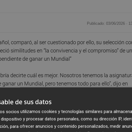
Publicado: 03/06/2026 ·
1
ñol, comparó, al ser cuestionado por ello, su selección co
ció similitudes en “la convivencia y el compromiso” de u
 pendiente de ganar un Mundial”
ría decirte cuál es mejor. Nosotros tenemos la asignatur
 ganar un Mundial, pero tenemos todo para ello”, dijo en
able de sus datos
a y compromiso. Vicente del Bosque me cuenta muchas co
os socios utilizamos cookies y tecnologías similares para almacena
l”, añadió.
dispositivo y procesar datos personales, como su dirección IP, iden
ción, para ofrecer anuncios y contenido personalizados, medir anun