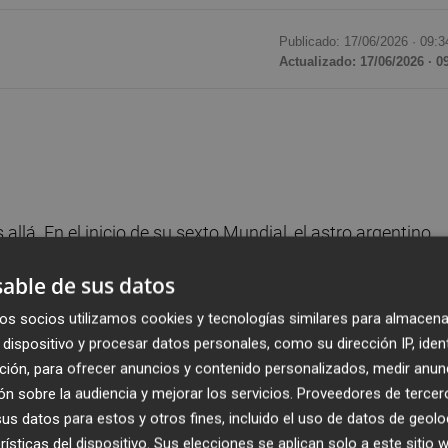
Publicado: 17/06/2026 ·
09:3
Actualizado: 17/06/2026 · 0
llá. En el inicio de su sexto Mundial, el astro argentino
tó a Argelia e hizo historia: alcanzó al alemán Miroslav
able de sus datos
el torneo, ambos con 16 goles. Kylian Mbappé suma 14, tr
os socios utilizamos cookies y tecnologías similares para almacena
dispositivo y procesar datos personales, como su dirección IP, iden
ción, para ofrecer anuncios y contenido personalizados, medir anun
n sobre la audiencia y mejorar los servicios.
Proveedores de tercer
s datos para estos y otros fines, incluido el uso de datos de geolo
n los Mundiales se resolvió con una victoria contra Irak, 
rísticas del dispositivo. Sus elecciones se aplican solo a este sitio