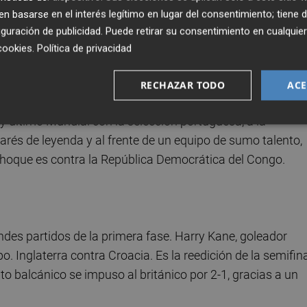
necesitó 29 minutos en su primera fase final del torneo
 basarse en el interés legítimo en lugar del consentimiento; tiene 
puesta de Irak con el 1-1, él siguió a lo suyo con el 2-1. El
guración de publicidad
. Puede retirar su consentimiento en cualqu
ornada anterior, Austria también venció a Jordania por 3-1
cookies
.
Política de privacidad
ieza contra RD Congo
RECHAZAR TODO
ACE
 y último Mundial con la selección portuguesa, a la
marés de leyenda y al frente de un equipo de sumo talento,
choque es contra la República Democrática del Congo.
ndes partidos de la primera fase. Harry Kane, goleador
. Inglaterra contra Croacia. Es la reedición de la semifin
o balcánico se impuso al británico por 2-1, gracias a un