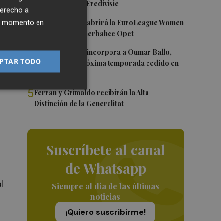
Róterdam de la Eredivisie
derecho a
3
Valencia Basket abrirá la EuroLeague Women
ier momento en
.
en casa ante Fenerbahce Opet
4
Valencia Basket incorpora a Oumar Ballo,
PTAR TODO
que jugará la próxima temporada cedido en
Galatasaray
5
Ferran y Grimaldo recibirán la Alta
Distinción de la Generalitat
Suscríbete al canal
de Whatsapp
al
Siempre al día de las últimas
noticias
¡Quiero suscribirme!