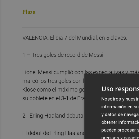
Plaza
VALÈNCIA. El día 7 del Mundial, en 5 claves.
1 – Tres goles de récord de Messi
Lionel Messi cumplió con las expectativas y más a
marcó los tres goles con los que Argentina derro
Uso respons
Klose como el máximo goleador de la historia d
su doblete en el 3-1 de Francia a Senegal.
Nosotros y nuestr
información en su 
y datos de navega
2 - Erling Haaland debuta con ‘doblete’ y victoria
obtener informació
pueden procesar su
El debut de Erling Haaland, goleador imparable, e
precisos y caracte