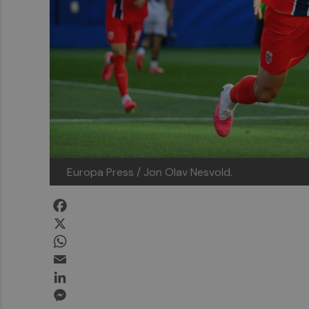
Europa Press / Jon Olav Nesvold.
Facebook
X
WhatsApp
Email
LinkedIn
Messenger