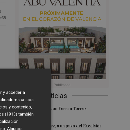
4
9:35
as
r y acceder a
Últimas Noticias
tificadores únicos
cios y contenido,
1
Foios se vuelca con Ferran Torres
os (1913)
también
calización
que
2
Mario Domínguez, a un paso del Excelsior
 web. Algunos