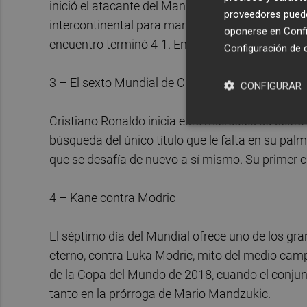
inició el atacante del Manchester City, que sólo 
proveedores pueden
intercontinental para marcar un tanto. Tras la res
oponerse en
Confi
encuentro terminó 4-1. En el duelo que cerró la j
Configuración de 
3 – El sexto Mundial de Cristiano Ronaldo emp
CONFIGURAR
Cristiano Ronaldo inicia este miércoles su sexto
búsqueda del único título que le falta en su pal
que se desafía de nuevo a sí mismo. Su primer 
4 – Kane contra Modric
El séptimo día del Mundial ofrece uno de los gra
eterno, contra Luka Modric, mito del medio campo
de la Copa del Mundo de 2018, cuando el conjunt
tanto en la prórroga de Mario Mandzukic.