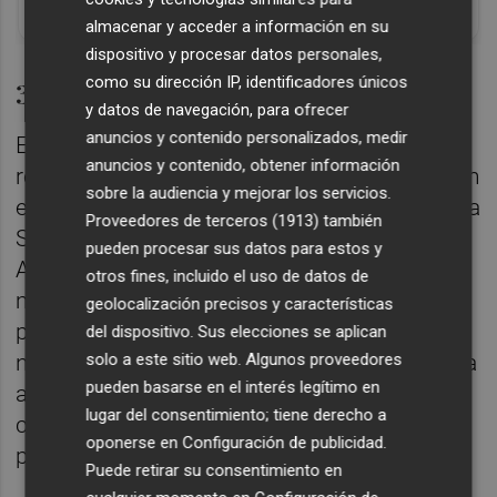
¡Cómo los de antes, pero mejor!
almacenar y acceder a información en su
dispositivo y procesar datos personales,
como su dirección IP, identificadores únicos
3 – La fortaleza defensiva
y datos de navegación, para ofrecer
anuncios y contenido personalizados, medir
España es la única selección que no ha
anuncios y contenido, obtener información
recibido ningún gol en el Mundial 2026. Ni en
sobre la audiencia y mejorar los servicios.
el 0-0 contra Cabo Verde, ni en el 4-0 a Arabia
Proveedores de terceros (1913)
también
Saudí, ni en el 0-1 a Uruguay, ni en el 3-0 a
pueden procesar sus datos para estos y
Austria, ni en el 0-1 a Portugal. Son ya 511
otros fines, incluido el uso de datos de
minutos imbatido en esta edición del torneo
geolocalización precisos y características
por Unai Simón, que sólo ha necesitado
del dispositivo. Sus elecciones se aplican
solo a este sitio web. Algunos proveedores
nueve paradas hasta ahora y que se enfrenta
pueden basarse en el interés legítimo en
al equipo que más remata de todo el torneo,
lugar del consentimiento; tiene derecho a
con 107, de los que 33 fueron entre los tres
oponerse en
Configuración de publicidad
.
palos y 13 fueron gol.
Puede retirar su consentimiento en