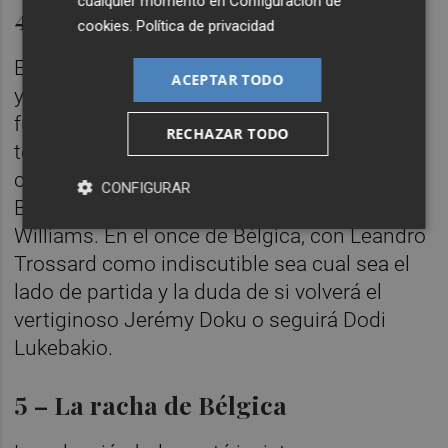
cualquier momento en
Configuración de
4 – Los extremos
cookies
.
Política de privacidad
Es una posición de sumo valor para España
ACEPTAR TODO
y para Bélgica. Algunos de sus mejores
futbolistas se enfocan a ese sector del
RECHAZAR TODO
terreno. En el esquema de Luis de la Fuente,
con Lamine Yamal por la derecha y Álex
CONFIGURAR
Baena por la izquierda, a la espera de Nico
Williams. En el once de Bélgica, con Leandro
Trossard como indiscutible sea cual sea el
lado de partida y la duda de si volverá el
vertiginoso Jerémy Doku o seguirá Dodi
Lukebakio.
5 – La racha de Bélgica