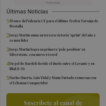
Últimas Noticias
1
El once del Valencia CF para el último Trofeu Taronja de
Mestalla
2
Jorge Martín suma su tercera victoria 'sprint' del año y
es más líder
3
Jorge Martín logra su primera 'pole position' en
Silverstone, con nuevo récord
4
Un gol de Bardeli decide el duelo entre el Levante y su
filial (1-0)
5
Nacho Huerta, Luis Vidal y Manu Furtado renuevan con
el Léleman Conqueridor
Suscríbete al canal de