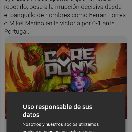
repetirlo, pese a la irrupción decisiva desde
el banquillo de hombres como Ferran Torres
o Mikel Merino en la victoria por 0-1 ante
Portugal.
Uso responsable de sus
datos
Corepunk MMORPG
Nosotros y nuestros socios utilizamos
Un verdadero MMORPG de la vieja escuela
cookies y tecnologías similares para