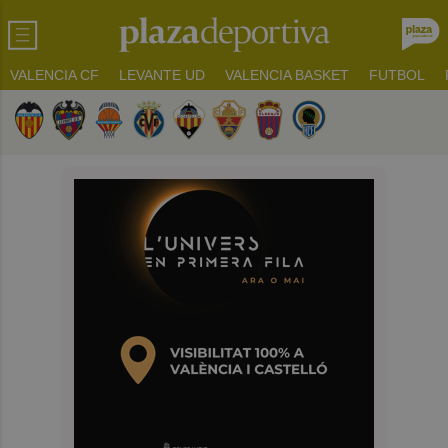
VALENCIA CF
LEVANTE UD
VALENCIA BASKET
FUTBOL