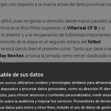
rgen con respecto a la misma antes del derbi provincial c
difícil, pues no ganan a domicilio desde marzo pasado) a
ntros en el Rico Pérez superaron al
Villarreal CF B
y al
a lo anterior y a la recuperación de futbolistas importantes
 conocido de la etapa en el segundo sótano del
fútbol
 le está dando bien el presente curso. Tanto que, pese a s
day Benítez
arranca la jornada como
tercer clasificado 
s.
able de sus datos
os socios utilizamos cookies y tecnologías similares para almacena
dispositivo y procesar datos personales, como su dirección IP, iden
m/NvyA6l4psV
ción, para ofrecer anuncios y contenido personalizados, medir anun
ber 5, 2025
n sobre la audiencia y mejorar los servicios.
Proveedores de tercer
s datos para estos y otros fines, incluido el uso de datos de geolo