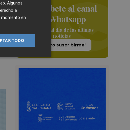
 web. Algunos
Suscríbete al canal
derecho a
de Whatsapp
ier momento en
Siempre al día de las últimas
noticias
PTAR TODO
¡Quiero suscribirme!
,