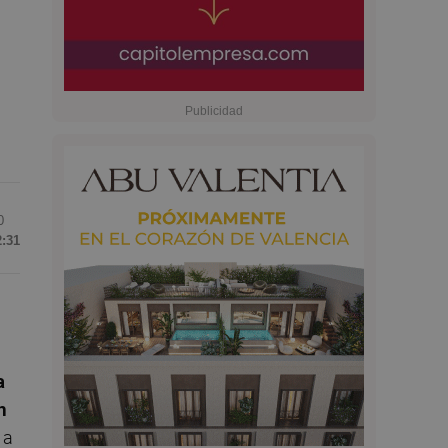
0
2:31
a
n
 a