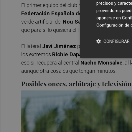
precisos y caracte
El primer equipo del club radicado en el barcelo
proveedores pueden
Federación Española de Fútbol
le permite t
oponerse en
Confi
verde artificial del
Nou Sardenya
, pero ojo por
Configuración de 
que para sí lo quisiera el Hércules…
CONFIGURAR
El lateral
Javi Jiménez
por sanción y el medio
los extremos
Richie Dapaah
y
‘Nico’ Espinosa
eso sí, recupera al central
Nacho Monsalve
, al 
aunque otra cosa es que tengan minutos.
Posibles onces, arbitraje y televisión