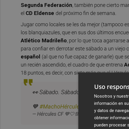
Segunda Federación
, también pone cierto ma
el
CD Eldense
del próximo fin de semana.
Jugar como locales se les da mejor (tampoco es 
los blanquiazules, que en sus dos últimos encue
Atlético Madrileño
, por lo que toca agarrarse 
para confiar en derrotar este sábado a un viejo
español
(al que no fue capaz de ganarle) que se
un recién ascendido, el cuadro de que entrena
A
18 puntos, es decir, con siete más que el Hércule
Uso respons
👀 Sábado. Sábado. Sábado.
Nosotros y nuestr
información en su 
💙
#MachoHércules
🤍
pic.twitter.co
y datos de navega
Novem
— Hércules CF 💙🤍💯 (@cfhercules)
obtener informació
pueden procesar su