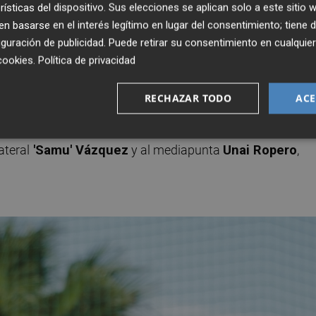
rísticas del dispositivo. Sus elecciones se aplican solo a este sitio
nés
barrio de Gracia
está aprovechando bien que la
Real
 basarse en el interés legítimo en lugar del consentimiento; tiene 
emporalmente disputar sus encuentros como local sobre el
guración de publicidad
. Puede retirar su consentimiento en cualqu
que a domicilio los escapulados están rindiendo a un nivel
cookies
.
Política de privacidad
RECHAZAR TODO
ACE
centro
Roger Colomina
, el mediapunta
Oriol Soldevila
y
por lesión se pierden el choque por parte del Hércules que
lateral
'Samu' Vázquez
y al mediapunta
Unai Ropero
,