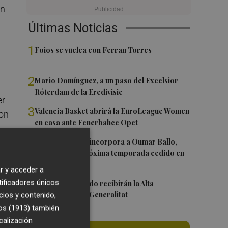
on
Últimas Noticias
1
Foios se vuelca con Ferran Torres
2
Mario Domínguez, a un paso del Excelsior
Róterdam de la Eredivisie
er
3
Valencia Basket abrirá la EuroLeague Women
con
en casa ante Fenerbahce Opet
4
Valencia Basket incorpora a Oumar Ballo,
que jugará la próxima temporada cedido en
Galatasaray
r y acceder a
5
tificadores únicos
Ferran y Grimaldo recibirán la Alta
Distinción de la Generalitat
cios y contenido,
os (1913)
también
calización