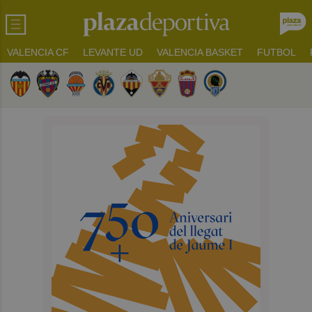
VALENCIA CF
LEVANTE UD
VALENCIA BASKET
FUTBOL