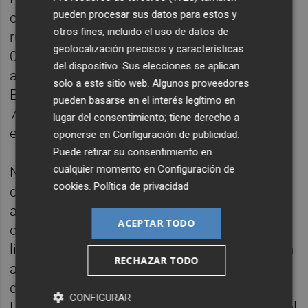
pueden procesar sus datos para estos y
cerrar ventanas”, aludió De la Fuente en la
otros fines, incluido el uso de datos de
rueda de prensa posterior al decepcionante
geolocalización precisos y características
0-0 contra Cabo Verde sobre la inclusión de
del dispositivo. Sus elecciones se aplican
ambos en el encuentro, ya en el tramo final.
solo a este sitio web. Algunos proveedores
El extremo del Barcelona entró en el minuto
pueden basarse en el interés legítimo en
71. El del Athletic Club debió aguardar hasta
lugar del consentimiento; tiene derecho a
el 87.
oponerse en
Configuración de publicidad
.
Puede retirar su consentimiento en
cualquier momento en
Configuración de
No sólo eran sus recientes recuperaciones
cookies
.
Política de privacidad
de sendas lesiones musculares (se unieron
al trabajo con el grupo los días previos al
ACEPTAR TODO
debut en el estadio de Atlanta, con la
limitación de riesgos que conlleva su puesta
RECHAZAR TODO
a punto), sino el hecho de que no competían
desde hace tiempo. El último partido de
CONFIGURAR
Lamine Yamal fue el 22 de abril. El de Nico, el