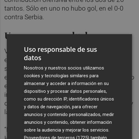
tantos. Sólo en uno no hubo gol, en el 0-0
contra Serbia.
Un regreso gradual
Uso responsable de sus
Vitales entonces, también lo son ahora. Los
datos
echó de menos España contra la cerrada
selección de Cabo Verde, ultradefensiva, a la
Nosotros y nuestros socios utilizamos
cookies y tecnologías similares para
espera de qué era capaz de hacer el conjunto
almacenar y acceder a información en su
español. La entrada de Lamine Yamal fue un
dispositivo y procesar datos personales,
impulso, insuficiente en cualquier caso para
como su dirección IP, identificadores únicos
desnivelar el marcador entre la falta de tino y
y datos de navegación, para ofrecer
las paradas de Vozinha.
anuncios y contenido personalizados, medir
anuncios y contenido, obtener información
“La frescura de Lamine y Nico es la que es.
sobre la audiencia y mejorar los servicios.
Hemos intentado esperar un poco para no
Proveedores de terceros (1725)
también