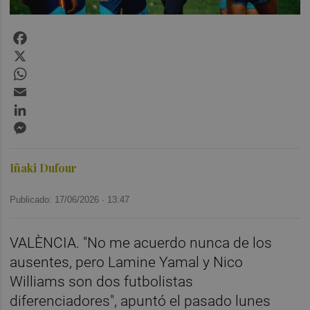
Facebook
X
WhatsApp
Email
LinkedIn
Messenger
Iñaki Dufour
Publicado: 17/06/2026 ·
13:47
VALÈNCIA. "No me acuerdo nunca de los
ausentes, pero Lamine Yamal y Nico
Williams son dos futbolistas
diferenciadores", apuntó el pasado lunes