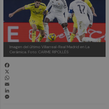
Imagen del último Villarreal-Real Madrid en La
Cerámica.
Foto: CARME RIPOLLÉS
Facebook
X
WhatsApp
Email
LinkedIn
Messenger