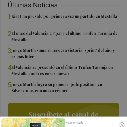
Últimas Noticias
1
Kiat Lim preside por primera vez un partido en Mestalla
2
El once del Valencia CF para el último Trofeu Taronja de
Mestalla
3
Jorge Martín suma su tercera victoria 'sprint' del año y
es más líder
4
El Valencia se presentó en el último Trofeu Taronja en
Mestalla con tres caras nuevas
5
Jorge Martín logra su primera 'pole position' en
Silverstone, con nuevo récord
Suscríbete al canal de
Whatsapp
Viaja sin visado