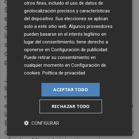
quiso acoger un partido oficial de LaLiga EA
otros fines, incluido el uso de datos de
Sports, entre el Barça y el Girona, en 2018 y,
geolocalización precisos y características
en 2019, un duelo entre Villarreal y Atlético
del dispositivo. Sus elecciones se aplican
solo a este sitio web. Algunos proveedores
de Madrid. Pero la justicia, con el rechazo de
pueden basarse en el interés legítimo en
la RFEF y la FIFA a que el duelo se jugara en
lugar del consentimiento; tiene derecho a
suelo estadounidense, lo impidió en ambas
oponerse en
Configuración de publicidad
.
ocasiones, y con Luis Rubiales como
Puede retirar su consentimiento en
presidente de ente federativo.
cualquier momento en
Configuración de
cookies
.
Política de privacidad
Jugar un partido oficial del campeonato
liguero en Estados Unidos, el segundo
ACEPTAR TODO
mercado más grande para LaLiga tras el
español, es un viejo anhelo del presidente de
RECHAZAR TODO
la patronal, Javier Tebas, que de la mano de
Barça, Girona, Atlético y Villarreal, los clubes
CONFIGURAR
que más habían sonado para jugar ese duelo