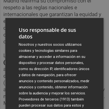
Madrid reafirma su compromiso con el
respeto a las reglas nacionales e
internacionales que garantizan la equidad y
el buen funcionamiento de las
competiciones oficiales, y defenderá su
Uso responsable de sus
cumplimiento ante todas las instancias
datos
competentes", concluyó el comunicado.
Nosotros y nuestros socios utilizamos
cookies y tecnologías similares para
La
Real Federación Española de Fútbol
almacenar y acceder a información en su
(RFEF)
elevó a UEFA la petición para
dispositivo y procesar datos personales,
autorizar que el Villarreal-Barcelona se
como su dirección IP, identificadores únicos
y datos de navegación, para ofrecer
dispute en el Hard Rock Stadium de Miami
anuncios y contenido personalizados, medir
(Estados Unidos), tal y como han solicitado
anuncios y contenido, obtener información
ambos clubes. Por esto, si finalmente no hay
sobre la audiencia y mejorar los servicios.
más obstáculos, el duelo se jugará en Miami.
Proveedores de terceros (1913)
también
Misma ciudad y estadio que en su día ya
pueden procesar sus datos para estos y