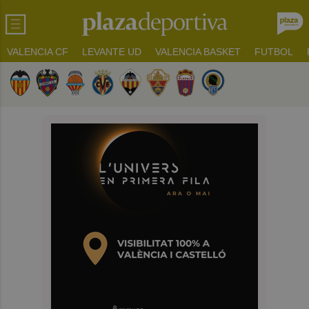
VALENCIA CF
LEVANTE UD
VALENCIA BASKET
FUTBOL