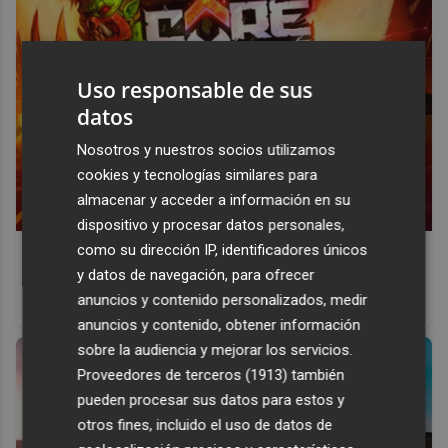
Uso responsable de sus
datos
Nosotros y nuestros socios utilizamos
cookies y tecnologías similares para
almacenar y acceder a información en su
dispositivo y procesar datos personales,
como su dirección IP, identificadores únicos
Corepunk MMORPG
y datos de navegación, para ofrecer
Un verdadero MMORPG de la vieja escuela ¡Cómo los de
anuncios y contenido personalizados, medir
antes, pero mejor!
anuncios y contenido, obtener información
sobre la audiencia y mejorar los servicios.
Proveedores de terceros (1913)
también
pueden procesar sus datos para estos y
otros fines, incluido el uso de datos de