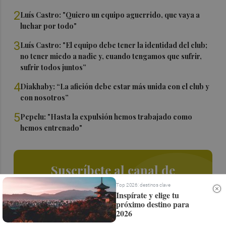
2
Luís Castro: "Quiero un equipo aguerrido, que vaya a
luchar por todo"
3
Luís Castro: "El equipo debe tener la identidad del club;
no tener miedo a nadie y, cuando tengamos que sufrir,
sufrir todos juntos”
4
Diakhaby: “La afición debe estar más unida con el club y
con nosotros”
5
Pepelu: "Hasta la expulsión hemos trabajado como
hemos entrenado"
Suscríbete al canal de
Whatsapp
Top 2026: destinos clave
Inspírate y elige tu
próximo destino para
Siempre al día de las últimas noticias
2026
¡Quiero suscribirme!