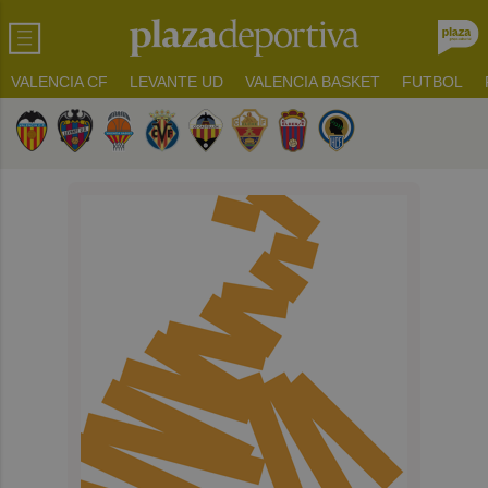
VALENCIA CF
LEVANTE UD
VALENCIA BASKET
FUTBOL