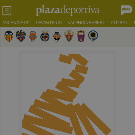
VALENCIA CF
LEVANTE UD
VALENCIA BASKET
FUTBOL