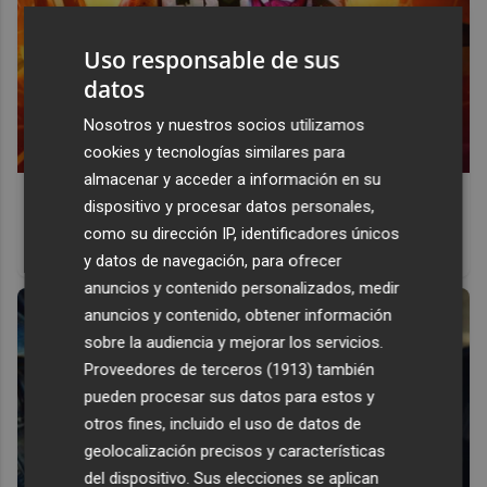
Uso responsable de sus
datos
Nosotros y nuestros socios utilizamos
cookies y tecnologías similares para
almacenar y acceder a información en su
Corepunk MMORPG
dispositivo y procesar datos personales,
Un verdadero MMORPG de la vieja escuela ¡Cómo los de
como su dirección IP, identificadores únicos
antes, pero mejor!
y datos de navegación, para ofrecer
anuncios y contenido personalizados, medir
anuncios y contenido, obtener información
sobre la audiencia y mejorar los servicios.
Proveedores de terceros (1913)
también
pueden procesar sus datos para estos y
otros fines, incluido el uso de datos de
geolocalización precisos y características
del dispositivo. Sus elecciones se aplican