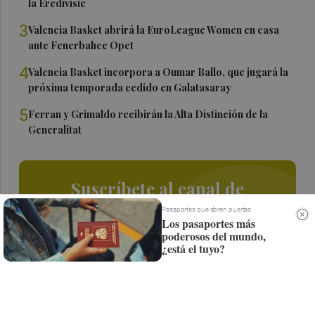
la Eredivisie
3
Valencia Basket abrirá la EuroLeague Women en casa
ante Fenerbahce Opet
4
Valencia Basket incorpora a Oumar Ballo, que jugará la
próxima temporada cedido en Galatasaray
5
Ferran y Grimaldo recibirán la Alta Distinción de la
Generalitat
Suscríbete al canal de
Whatsapp
Pasaportes que abren puertas
Los pasaportes más
poderosos del mundo,
Siempre al día de las últimas noticias
¿está el tuyo?
¡Quiero suscribirme!