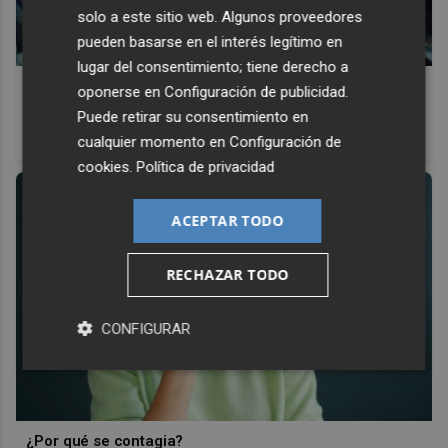
solo a este sitio web. Algunos proveedores
pueden basarse en el interés legítimo en
lugar del consentimiento; tiene derecho a
Pasaportes que abren puertas
oponerse en
Configuración de publicidad
.
Los pasaportes más poderosos del mundo, ¿está el
Puede retirar su consentimiento en
tuyo?
cualquier momento en
Configuración de
cookies
.
Política de privacidad
ACEPTAR TODO
RECHAZAR TODO
CONFIGURAR
¿Por qué se contagia?