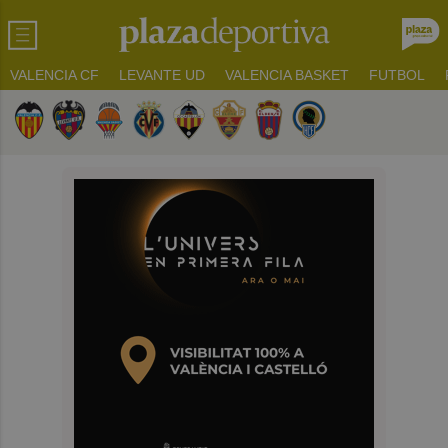
VALENCIA CF
LEVANTE UD
VALENCIA BASKET
FUTBOL