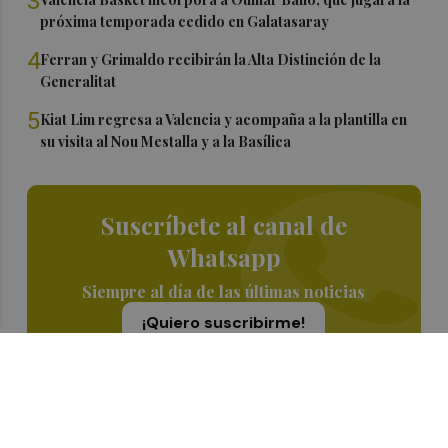
3
próxima temporada cedido en Galatasaray
4
Ferran y Grimaldo recibirán la Alta Distinción de la
Generalitat
5
Kiat Lim regresa a Valencia y acompaña a la plantilla en
su visita al Nou Mestalla y a la Basílica
Suscríbete al canal de
Whatsapp
Siempre al día de las últimas noticias
¡Quiero suscribirme!