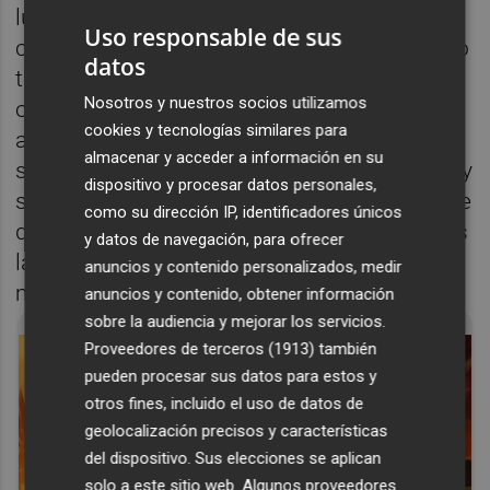
luchar por ello. Tenemos un rival difícil y
Uso responsable de sus
complicado como el Atlético de Madrid, pero
datos
tenemos confianza para cumplir este
Nosotros y nuestros socios utilizamos
objetivo final", aseguró. Además, recordó el
cookies y tecnologías similares para
aspecto emocional de este encuentro que
almacenar y acceder a información en su
supondrá el adiós del entrenador Marcelino y
dispositivo y procesar datos personales,
su cuerpo técnico, y se mostró satisfecho de
como su dirección IP, identificadores únicos
que esta temporada le hayan respetado más
y datos de navegación, para ofrecer
las lesiones y haya podido disfrutar de más
anuncios y contenido personalizados, medir
minutos de juego.
anuncios y contenido, obtener información
sobre la audiencia y mejorar los servicios.
Proveedores de terceros (1913)
también
pueden procesar sus datos para estos y
otros fines, incluido el uso de datos de
geolocalización precisos y características
del dispositivo. Sus elecciones se aplican
solo a este sitio web. Algunos proveedores