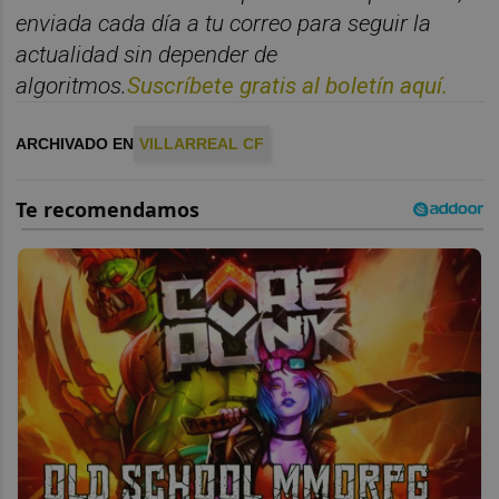
enviada cada d
í
a a tu correo para seguir la
actualidad sin depender de
algoritmos.
Suscr
í
bete
gratis al
bolet
í
n
aqu
í
.
ARCHIVADO EN
VILLARREAL CF