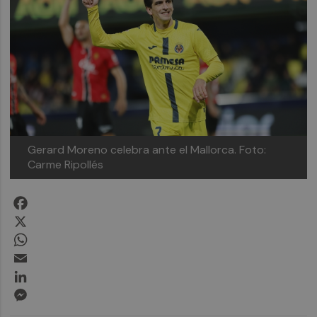
Gerard Moreno celebra ante el Mallorca.
Foto:
Carme Ripollés
Facebook
X
WhatsApp
Email
LinkedIn
Messenger