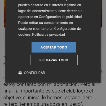
pueden basarse en el interés legítimo en
lugar del consentimiento; tiene derecho a
oponerse en
Configuración de publicidad
.
Puede retirar su consentimiento en
cualquier momento en
Configuración de
Corepunk MMORPG
cookies
.
Política de privacidad
Un verdadero MMORPG de la vieja escuela
¡Cómo los de antes, pero mejor!
ACEPTAR TODO
"Este año he podido tener más continuidad,
RECHAZAR TODO
he trabajado para no tener tantos problemas
físicos y en eso sí que estoy contento. Me he
CONFIGURAR
encontrado bien en el terreno de juego y
estoy contento con mi aportación. Pero al
final, la importante es que el club logre el
objetivo, el inicial lo hemos logrado, pero
reitero, tenemos una cosa en juego",